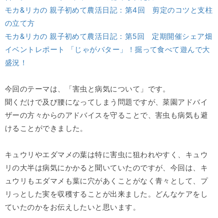
モカ&リカの 親子初めて農活日記：第4回 剪定のコツと支柱
の立て方
モカ&リカの 親子初めて農活日記：第5回 定期開催シェア畑
イベントレポート 「じゃがバター」！掘って食べて遊んで大
盛況！
今回のテーマは、「害虫と病気について」です。
聞くだけで及び腰になってしまう問題ですが、菜園アドバイ
ザーの方々からのアドバイスを守ることで、害虫も病気も避
けることができました。
キュウリやエダマメの葉は特に害虫に狙われやすく、キュウ
リの大半は病気にかかると聞いていたのですが、今回は、キ
ュウリもエダマメも葉に穴があくことがなく青々として、プ
リっとした実を収穫することが出来ました。どんなケアをし
ていたのかをお伝えしたいと思います。