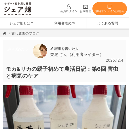
無料オンライン説明会
会員ログイン
お問合せ
シェア畑とは？
利用者様の声
よくある質問
貸し農園のブログ
記事を書いた人
みんなのシ
栗尾 さん（利用者ライター）
2025.12.4
ェア畑
モカ&リカの親子初めて農活日記：第6回 害虫
と病気のケア