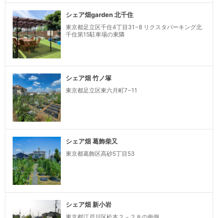
シェア畑garden 北千住
東京都足立区千住4丁目31−8 リクスタパーキング北
千住第15駐車場の東隣
シェア畑 竹ノ塚
東京都足立区東六月町7−11
シェア畑 葛飾柴又
東京都葛飾区高砂5丁目53
シェア畑 新小岩
東京都江戸川区松本２－２８の南側