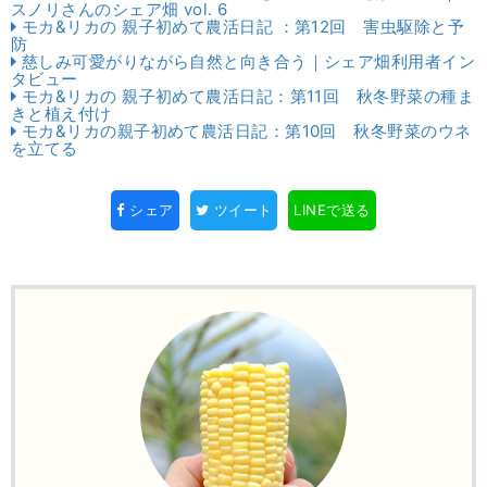
スノリさんのシェア畑 vol. 6
モカ&リカの 親子初めて農活日記 ：第12回 害虫駆除と予
防
慈しみ可愛がりながら自然と向き合う｜シェア畑利用者イン
タビュー
モカ&リカの 親子初めて農活日記：第11回 秋冬野菜の種ま
きと植え付け
モカ&リカの親子初めて農活日記：第10回 秋冬野菜のウネ
を立てる
シェア
ツイート
LINEで送る