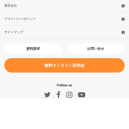
運営会社
プライバシーポリシー
サイトマップ
お問い合せ
資料請求
無料オンライン説明会
Follow us
今すぐ予約！
無料オンライン説明会
農園を探す
他の農園を探す
オンライン説明会
無料
© AGRIMEDIA Co., Ltd. All Rights Reserved.