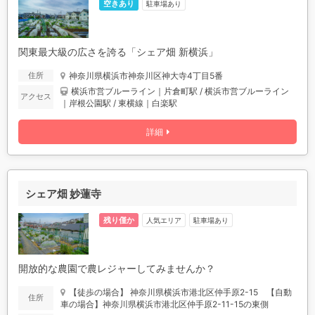
空きあり
駐車場あり
関東最大級の広さを誇る「シェア畑 新横浜」
神奈川県横浜市神奈川区神大寺4丁目5番
住所
横浜市営ブルーライン｜片倉町駅 / 横浜市営ブルーライン
アクセス
｜岸根公園駅 / 東横線｜白楽駅
詳細
シェア畑 妙蓮寺
残り僅か
人気エリア
駐車場あり
開放的な農園で農レジャーしてみませんか？
【徒歩の場合】 神奈川県横浜市港北区仲手原2-15 【自動
住所
車の場合】神奈川県横浜市港北区仲手原2-11-15の東側