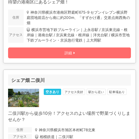
待望の港南区にあるシェア畑！
神奈川県横浜市港南区野庭町675-9 セブンイレブン横浜野
庭団地前店から南に約200m、「すずかけ通」交差点南西角の
住所
畑
横浜市営地下鉄ブルーライン｜上永谷駅 / 京浜東北線・根
岸線｜港南台駅 / 京浜東北線・根岸線｜洋光台駅 / 横浜市営地
アクセス
下鉄ブルーライン・京浜急行電鉄｜上大岡駅
詳細
シェア畑 二俣川
空きあり
アクセス良好
駅から近い
駐車場あり
二俣川駅から徒歩10分！アクセスのよい場所で野菜づくりしま
せんか？
神奈川県横浜市旭区本村町78北東
住所
相模鉄道｜二俣川駅
アクセス