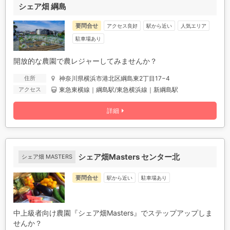
シェア畑 綱島
要問合せ
アクセス良好
駅から近い
人気エリア
駐車場あり
開放的な農園で農レジャーしてみませんか？
神奈川県横浜市港北区綱島東2丁目17−4
住所
東急東横線｜綱島駅/東急横浜線｜新綱島駅
アクセス
詳細
シェア畑Masters センター北
シェア畑 MASTERS
要問合せ
駅から近い
駐車場あり
中上級者向け農園『シェア畑Masters』でステップアップしま
せんか？