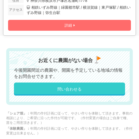
神奈川県横浜市戸塚区名瀬町1778
住所
相鉄いずみ野線｜緑園都市駅 / 横須賀線｜東戸塚駅 / 相鉄い
アクセス
ずみ野線｜弥生台駅
詳細
お近くに農園がない場合
今後開園間近の農園や、開園を予定している地域の情報
をお問合せできます。
問い合わせる
「シェア畑」：
年間の作付計画に従って、やさい作りを体験して頂きます。事前の
相談により、ご希望に沿った作付が可能です。 （作付変更の場合はご自身で種、
苗をご用意頂きます。）
「体験農園」：
年間の作付計画に従って、やさい作りを体験して頂きます。（作付
変更は出来ません。）