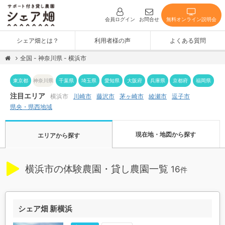
無料オンライン説明会
会員ログイン
お問合せ
シェア畑とは？
利用者様の声
よくある質問
全国 - 神奈川県 - 横浜市
神奈川県
東京都
千葉県
埼玉県
愛知県
大阪府
兵庫県
京都府
福岡県
注目エリア
茅ヶ崎市
横浜市
川崎市
藤沢市
綾瀬市
逗子市
県央・県西地域
現在地・地図から探す
エリアから探す
横浜市の体験農園・貸し農園一覧
16
件
シェア畑 新横浜