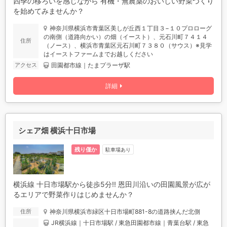
四季の移ろいを感じながら 有機・無農薬のおいしい野菜づくり
を始めてみませんか？
神奈川県横浜市青葉区美しが丘西１丁目３−１０プロローグ
の南側（道路向かい）の畑（イースト）、元石川町７４１４
住所
（ノース）、横浜市青葉区元石川町７３８０（サウス）※見学
はイーストファームまでお越しください
田園都市線｜たまプラーザ駅
アクセス
詳細
シェア畑 横浜十日市場
残り僅か
駐車場あり
横浜線 十日市場駅から徒歩5分!! 恩田川沿いの田園風景が広が
るエリアで野菜作りはじめませんか？
神奈川県横浜市緑区十日市場町881-8の道路挟んだ北側
住所
JR横浜線｜十日市場駅 / 東急田園都市線｜青葉台駅 / 東急