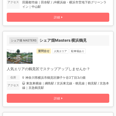
田園都市線｜田奈駅 / JR横浜線・横浜市営地下鉄グリーンラ
アクセス
イン｜中山駅
詳細
シェア畑Masters 横浜鶴見
シェア畑 MASTERS
要問合せ
人気エリア
駐車場あり
人気エリアの鶴見区でステップアップしませんか？
神奈川県横浜市鶴見区獅子ケ谷3丁目3の畑
住所
東急東横線｜綱島駅 / 京浜東北線・鶴見線｜鶴見駅 / 京急本
アクセス
線｜京急鶴見駅
詳細