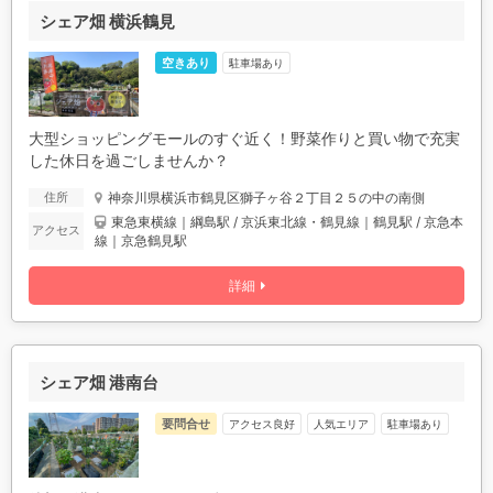
シェア畑 横浜鶴見
空きあり
駐車場あり
大型ショッピングモールのすぐ近く！野菜作りと買い物で充実
した休日を過ごしませんか？
神奈川県横浜市鶴見区獅子ヶ谷２丁目２５の中の南側
住所
東急東横線｜綱島駅 / 京浜東北線・鶴見線｜鶴見駅 / 京急本
アクセス
線｜京急鶴見駅
詳細
シェア畑 港南台
要問合せ
アクセス良好
人気エリア
駐車場あり