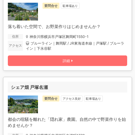
要問合せ
駐車場あり
落ち着いた空間で、お野菜作りはじめませんか？
神奈川県横浜市戸塚区舞岡町1550-1
住所
ブルーライン｜舞岡駅 / JR東海道本線｜戸塚駅 / ブルーラ
アクセス
イン｜下永谷駅
詳細
シェア畑 戸塚名瀬
要問合せ
アクセス良好
駐車場あり
都会の喧騒を離れた「隠れ家」農園。自然の中で野菜作りを始
めませんか？