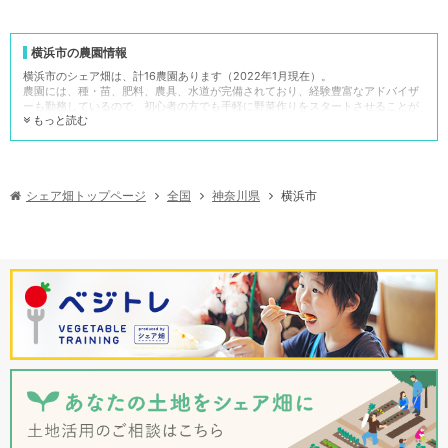
横浜市の農園情報
横浜市のシェア畑は、計16農園あります（2022年1月現在）。
農園には、種・苗、肥料、農具、水道が完備されており、経験豊富なアドバイザ
ーも勤務しているので、初心者の方でも手軽に野菜作りをスタートさせることが
もっと読む
できます。
一方、自治体等が管理する「横浜市の市民農園」は8農園で、そのうち給排水施
設があるのは6農園、農機具収容施設があるのは6農園、指導員の設置があるのは
農園は8農園、堆肥場があるのは0農園、農作業講習施設があるのは1農園という
状況でした（農林水産省 全国市民農園リスト（日帰り型）※2020年3月末時点よ
シェア畑トップページ
神奈川県
横浜市
全国
り）。
市民農園の場合、種・苗、肥料、農具等、すべて「自分で準備」が基本です。そ
のため初心者の方には少し難易度が高いかもしれません。貸し農園にもさまざま
な種類がありますので参考情報としてご活用ください。