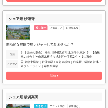
シェア畑 妙蓮寺
残り僅か
人気エリア
駐車場あり
開放的な農園で農レジャーしてみませんか？
【徒歩の場合】 神奈川県横浜市港北区仲手原2-15 【自動
住所
車の場合】神奈川県横浜市港北区仲手原2-11-15の東側
東急東横線｜妙蓮寺駅 / 東急東横線｜白楽駅 / 横浜市営地下
アクセス
鉄ブルーライン｜岸根公園駅
詳細
シェア畑 横浜高田
空きあり
アクセス良好
駐車場あり