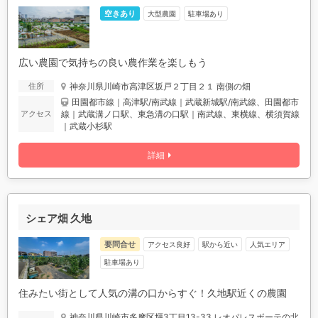
空きあり
駐車場あり
大型農園
広い農園で気持ちの良い農作業を楽しもう
神奈川県川崎市高津区坂戸２丁目２１ 南側の畑
住所
田園都市線｜高津駅/南武線｜武蔵新城駅/南武線、田園都市
線｜武蔵溝ノ口駅、東急溝の口駅｜南武線、東横線、横須賀線
アクセス
｜武蔵小杉駅
詳細
シェア畑 久地
要問合せ
アクセス良好
駅から近い
人気エリア
駐車場あり
住みたい街として人気の溝の口からすぐ！久地駅近くの農園
神奈川県川崎市多摩区堰3丁目13-33 レオパレスボーテの北