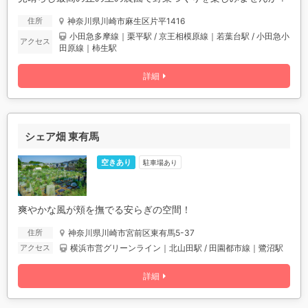
神奈川県川崎市麻生区片平1416
住所
小田急多摩線｜栗平駅 / 京王相模原線｜若葉台駅 / 小田急小
アクセス
田原線｜柿生駅
詳細
シェア畑 東有馬
空きあり
駐車場あり
爽やかな風が頬を撫でる安らぎの空間！
神奈川県川崎市宮前区東有馬5-37
住所
横浜市営グリーンライン｜北山田駅 / 田園都市線｜鷺沼駅
アクセス
詳細