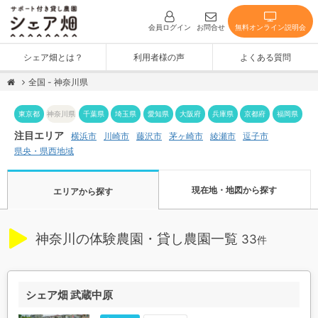
無料オンライン説明会
会員ログイン
お問合せ
シェア畑とは？
利用者様の声
よくある質問
全国 - 神奈川県
神奈川県
東京都
千葉県
埼玉県
愛知県
大阪府
兵庫県
京都府
福岡県
注目エリア
茅ヶ崎市
横浜市
川崎市
藤沢市
綾瀬市
逗子市
県央・県西地域
現在地・地図から探す
エリアから探す
神奈川の体験農園・貸し農園一覧
33
件
シェア畑 武蔵中原