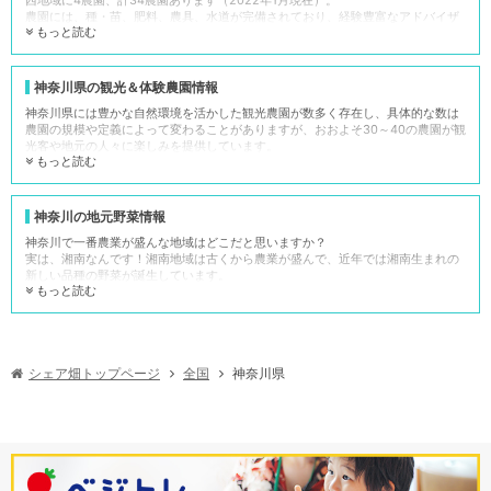
農園には、種・苗、肥料、農具、水道が完備されており、経験豊富なアドバイザ
もっと読む
ーも勤務しているので、初心者の方でも手軽に野菜作りをスタートさせることが
できます。
一方、自治体等が管理する「神奈川県の市民農園」は326農園で、そのうち給排
水施設があるのは97農園、農機具収容施設があるのは66農園、指導員の設置があ
神奈川県の観光＆体験農園情報
るのは農園は56農園、堆肥場があるのは16農園、農作業講習施設があるのは3農
神奈川県には豊かな自然環境を活かした観光農園が数多く存在し、具体的な数は
園という状況でした（農林水産省 全国市民農園リスト（日帰り型）※2020年3月
農園の規模や定義によって変わることがありますが、おおよそ30～40の農園が観
末時点より）。
光客や地元の人々に楽しみを提供しています。
市民農園の場合、種・苗、肥料、農具等、すべて「自分で準備」が基本です。そ
もっと読む
神奈川県の観光農園は都心からのアクセスも良好で、横浜や川崎、湘南エリアに
のため初心者の方には少し難易度が高いかもしれません。貸し農園にもさまざま
は多くの農園が点在し、車や公共交通機関で日帰りで訪れることができます。
な種類がありますので参考情報としてご活用ください。
これらの農園では、四季折々の農作物の収穫体験や、家族向けのアクティビテ
ィ、食育プログラムなど多彩な体験が楽しめます。
神奈川の地元野菜情報
シェア畑
市民農園
■神奈川県内にある観光農園の例
神奈川で一番農業が盛んな地域はどこだと思いますか？
・吉原いちご園
実は、湘南なんです！湘南地域は古くから農業が盛んで、近年では湘南生まれの
教材・講習会有り、アドバ
基本的にはなし
サポート
・弁慶果樹園
新しい品種の野菜が誕生しています。
イザーが農園にいる
・花菜ガーデン
もっと読む
「湘南ポモロン」というトマトは縦長で果肉が厚くて煮崩れしにくいのが特徴で
す。加熱調理に最適なトマトのようです。また、赤い湘南ポモロンは大玉トマト
必要な道具は揃っている
持参
道具
に比べてリコペンの量は１．５倍もあります。栄養もたっぷりでうれしいです
ね。
堆肥や苗、支柱やマルチな
持参
資材
「湘白」はその名の通り、真っ白で総太り形状の大根です。三浦大根は神奈川の
どの資材あり
シェア畑トップページ
神奈川県
全国
伝統野菜で有名ですが、収穫の難しさから一般的なものではありません。そこ
で、三浦大根の食味を保ちつつ、収穫のしやすい白首大根の「湘白」が誕生しま
した。熱調理で煮崩れることの少ないため、ブリ大根やおでん等で活躍すること
水道、トイレ完備
水道が近くにない農園も
施設
間違いないですね。
これらの新品種の野菜は、東急ストア大船などの直売所で販売されています。時
季節に合わせたイベントや
基本的にはなし
イベント
期等で入荷数が変化するため、ご購入検討の際は各店舗にお問い合わせくださ
飲食イベントあり
い！