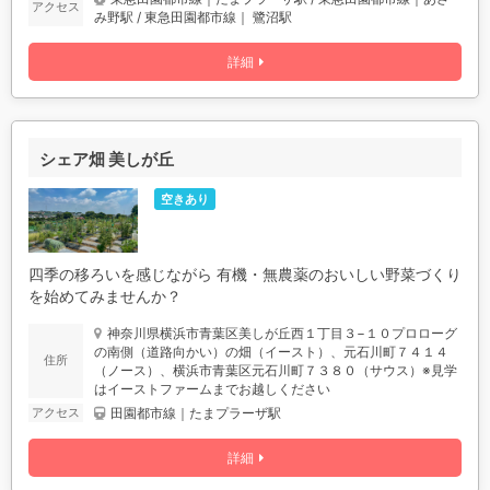
アクセス
み野駅 / 東急田園都市線｜ 鷺沼駅
詳細
シェア畑 美しが丘
空きあり
四季の移ろいを感じながら 有機・無農薬のおいしい野菜づくり
を始めてみませんか？
神奈川県横浜市青葉区美しが丘西１丁目３−１０プロローグ
の南側（道路向かい）の畑（イースト）、元石川町７４１４
住所
（ノース）、横浜市青葉区元石川町７３８０（サウス）※見学
はイーストファームまでお越しください
田園都市線｜たまプラーザ駅
アクセス
詳細