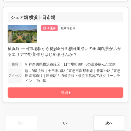
シェア畑 横浜十日市場
残り僅か
駐車場あり
横浜線 十日市場駅から徒歩5分!! 恩田川沿いの田園風景が広が
るエリアで野菜作りはじめませんか？
神奈川県横浜市緑区十日市場町881-8の道路挟んだ北側
住所
JR横浜線｜十日市場駅 / 東急田園都市線｜青葉台駅 / 東急
田園都市線｜田奈駅 / JR横浜線・横浜市営地下鉄グリーンラ
アクセス
イン｜中山駅
詳細
前へ
次へ
1/2