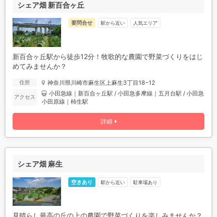
シェア畑 新百合ヶ丘
要問合せ
駅から近い
人気エリア
新百合ヶ丘駅から徒歩12分！牧歌的な農園で野菜づくりをはじ
めてみませんか？
神奈川県川崎市麻生区上麻生3丁目18−12
住所
小田急線｜新百合ヶ丘駅 / 小田急多摩線｜五月台駅 / 小田急
アクセス
小田原線｜柿生駅
詳細
シェア畑 麻生
空きあり
駅から近い
駐車場あり
見晴らし最高の丘の上の農園で野菜づくりを楽しみませんか？