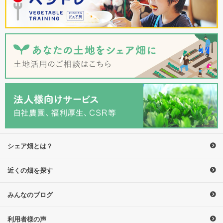
無期限
1~3年程度で入れ替わる
利用期間
いつでも
年に数回の募集時
申し込み
空き区画があれば抽選なし
市街化区域 で1.2倍（全国平
倍率
均）※1
6,400~13,500円/月+入会金
8,000～18,000円程度/年
料金
（平塚市）※2
※1：市民農園開設状況調査の結果について（令和５年３月末時点）
※2：市民農園
シェア畑とは？
近くの畑を探す
みんなのブログ
利用者様の声