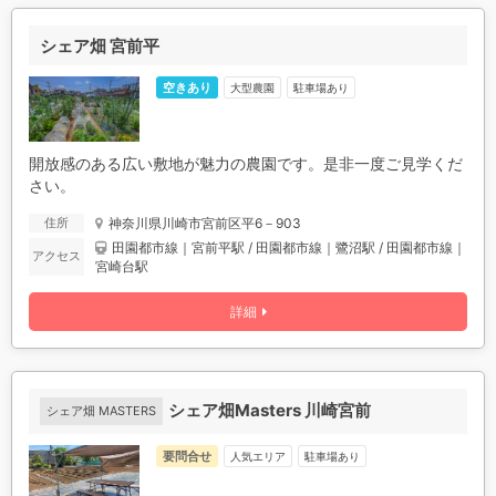
シェア畑 宮前平
空きあり
駐車場あり
大型農園
開放感のある広い敷地が魅力の農園です。是非一度ご見学くだ
さい。
神奈川県川崎市宮前区平6－903
住所
田園都市線｜宮前平駅 / 田園都市線｜鷺沼駅 / 田園都市線｜
アクセス
宮崎台駅
詳細
シェア畑Masters 川崎宮前
シェア畑 MASTERS
要問合せ
人気エリア
駐車場あり