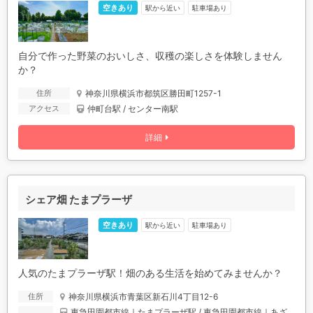
空きあり
駅から近い
駐車場あり
自分で作った野菜のおいしさ、収穫の楽しさを体験しません
か？
神奈川県横浜市都筑区勝田町1257-1
住所
仲町台駅 / センター南駅
アクセス
詳細
シェア畑 たまプラーザ
空きあり
駅から近い
駐車場あり
人気のたまプラーザ駅！畑のある生活を始めてみませんか？
神奈川県横浜市青葉区新石川4丁目12-6
住所
東急田園都市線｜たまプラーザ駅 / 東急田園都市線｜あざ