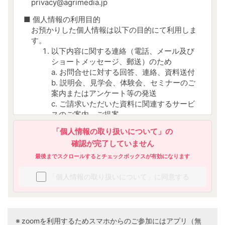
privacy@agrimedia.jp
■ 個人情報の利用目的
お預かりした個人情報は以下の目的にて利用しま
す。
以下内容に関する連絡（電話、メール及び
ショートメッセージ、郵送）のため
a. お問合せに対する回答、連絡、資料送付
b. 説明会、見学会、体験会、セミナーのご
案内またはアンケート等の発送
c. ご請求いただいた資料に関連するサービ
スのご案内、ご提案
d. 当社から当社及び第三者のサービスにつ
「個人情報の取り扱いについて」の
いての広告及び宣伝を送付するため
確認が完了していません
参加者、受講者、顧客管理のため
今後のサービス改善・向上に役立てるため
最後までスクロールするとチェックボックスが有効になります
当社又は他の事業者が運営する媒体におい
「個人情報の取り扱いについて」に同意する
て、会員様の属性・行動履歴等の分析に基
づく興味及び関心に合わせ、当社又は第三
者の商品・サービスの提供、勧誘、広告そ
の他のマーケティングを行うため
本「個人情報の取り扱いについて」に従っ
zoomを利用するためスマホからのご参加にはアプリ（無