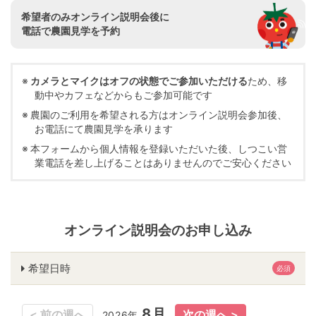
希望者のみオンライン説明会後に
電話で農園見学を予約
カメラとマイクはオフの状態でご参加いただける
ため、移
動中やカフェなどからもご参加可能です
農園のご利用を希望される方はオンライン説明会参加後、
お電話にて農園見学を承ります
本フォームから個人情報を登録いただいた後、しつこい営
業電話を差し上げることはありませんのでご安心ください
オンライン説明会のお申し込み
希望日時
必須
8月
8月
2026年
2026年