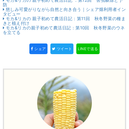
モカ&リカの 親子初めて農活日記 ：第12回 害虫駆除と予
防
慈しみ可愛がりながら自然と向き合う｜シェア畑利用者イン
タビュー
モカ&リカの 親子初めて農活日記：第11回 秋冬野菜の種ま
きと植え付け
モカ&リカの親子初めて農活日記：第10回 秋冬野菜のウネ
を立てる
シェア
ツイート
LINEで送る