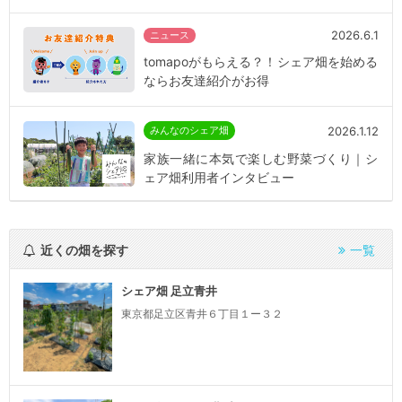
2026.6.1
ニュース
tomapoがもらえる？！シェア畑を始める
ならお友達紹介がお得
2026.1.12
みんなのシェア畑
家族一緒に本気で楽しむ野菜づくり｜シ
ェア畑利用者インタビュー
近くの畑を探す
一覧
シェア畑 足立青井
東京都足立区青井６丁目１ー３２