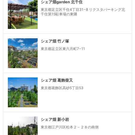
シェア畑garden 北千住
東京都足立区千住4丁目31−8 リクスタパーキング北
千住第15駐車場の東隣
シェア畑 竹ノ塚
東京都足立区東六月町7−11
シェア畑 葛飾柴又
東京都葛飾区高砂5丁目53
シェア畑 新小岩
東京都江戸川区松本２－２８の南側