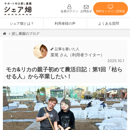
無料オンライン説明会
会員ログイン
お問合せ
シェア畑とは？
利用者様の声
よくある質問
貸し農園のブログ
記事を書いた人
みんなのシ
栗尾 さん（利用者ライター）
2025.10.1
ェア畑
モカ&リカの親子初めて農活日記：第1回「枯ら
せる人」から卒業したい！