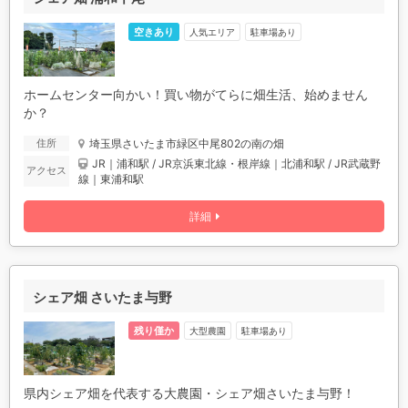
空きあり
人気エリア
駐車場あり
ホームセンター向かい！買い物がてらに畑生活、始めません
か？
埼玉県さいたま市緑区中尾802の南の畑
住所
JR｜浦和駅 / JR京浜東北線・根岸線｜北浦和駅 / JR武蔵野
アクセス
線｜東浦和駅
詳細
シェア畑 さいたま与野
残り僅か
駐車場あり
大型農園
県内シェア畑を代表する大農園・シェア畑さいたま与野！