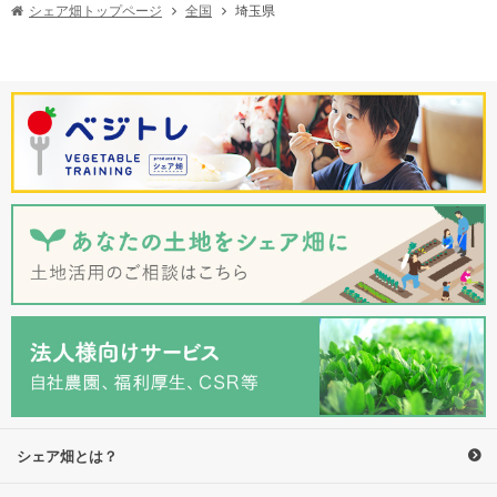
どの資材あり
シェア畑トップページ
埼玉県
全国
水道、トイレ完備
水道が近くにない農園も
施設
季節に合わせたイベントや
基本的にはなし
イベント
飲食イベントあり
無期限
1~3年程度で入れ替わる
利用期間
いつでも
年に数回の募集時
申し込み
空き区画があれば抽選なし
市街化区域 で1.2倍（全国平
倍率
均）※1
6,900~10,700円/月+入会金
6,000～12,000円程度/年
料金
（和光市）※2
※1：市民農園開設状況調査の結果について（令和５年３月末時点）
※2：市民農園
シェア畑とは？