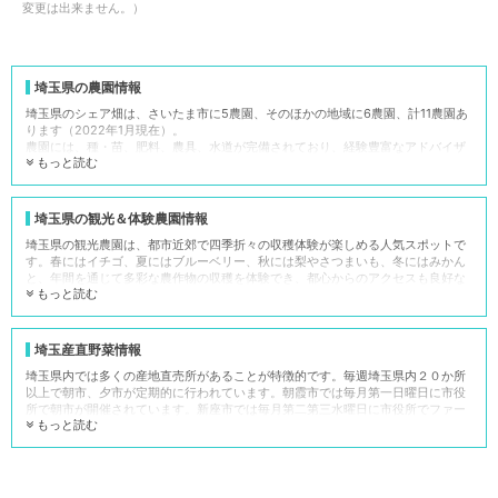
変更は出来ません。）
埼玉県の農園情報
埼玉県のシェア畑は、さいたま市に5農園、そのほかの地域に6農園、計11農園あ
ります（2022年1月現在）。
農園には、種・苗、肥料、農具、水道が完備されており、経験豊富なアドバイザ
もっと読む
ーも勤務しているので、初心者の方でも手軽に野菜作りをスタートさせることが
できます。
一方、自治体等が管理する「埼玉県の市民農園」は197農園で、そのうち給排水
施設があるのは66農園、農機具収容施設があるのは62農園、指導員の設置がある
埼玉県の観光＆体験農園情報
のは農園は50農園、堆肥場があるのは28農園、農作業講習施設があるのは17農園
埼玉県の観光農園は、都市近郊で四季折々の収穫体験が楽しめる人気スポットで
という状況でした（農林水産省 全国市民農園リスト（日帰り型）※2020年3月末
す。春にはイチゴ、夏にはブルーベリー、秋には梨やさつまいも、冬にはみかん
時点より）。
と、年間を通じて多彩な農作物の収穫を体験でき、都心からのアクセスも良好な
市民農園の場合、種・苗、肥料、農具等、すべて「自分で準備」が基本です。そ
もっと読む
ので、日帰りでのレジャーに最適です。
のため初心者の方には少し難易度が高いかもしれません。貸し農園にもさまざま
多くの農園では、動物ふれあいやピクニックエリアなど、家族全員が楽しめるア
な種類がありますので参考情報としてご活用ください。
クティビティが充実されています。さらに、新鮮な農産物の直売所も併設されて
おり、地元の特産品や加工品を手に入れることができます。教育プログラムも豊
埼玉産直野菜情報
シェア畑
市民農園
富で、子供たちが自然や農業について学ぶ貴重な機会が提供されています。
埼玉県内では多くの産地直売所があることが特徴的です。毎週埼玉県内２０か所
■埼玉県内にある観光農園の例
以上で朝市、夕市が定期的に行われています。朝霞市では毎月第一日曜日に市役
教材・講習会有り、アドバ
基本的にはなし
サポート
・ぼくらの農園
所で朝市が開催されています。新座市では毎月第二第三水曜日に市役所でファー
イザーが農園にいる
・いちご工房
もっと読む
マーズマーケットが開催されているようです。埼玉県内ではこのように市役所が
・アンジェリカ農園
一体となって、生産者と地域の皆さんの交流の機会が多くあります。実際、シェ
必要な道具は揃っている
持参
道具
・深井農園
ア畑の利用者さんも直売所に行き、地域野菜の情報を耳にする方も多いみたいで
・和銅農園
す。地域の採れたての野菜を味わい、次は自分の手で育ててみてはいかがでしょ
・熊谷いちご園
堆肥や苗、支柱やマルチな
持参
資材
うか。