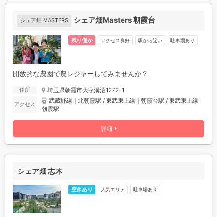
シェア畑Masters 朝霞台
シェア畑 MASTERS
残り僅か
アクセス良好
駅から近い
駐車場あり
開放的な農園で農レジャーしてみませんか？
埼玉県朝霞市大字溝沼1272-1
住所
武蔵野線｜北朝霞駅 / 東武東上線｜朝霞台駅 / 東武東上線｜
アクセス
朝霞駅
詳細
シェア畑 志木
空きあり
人気エリア
駐車場あり