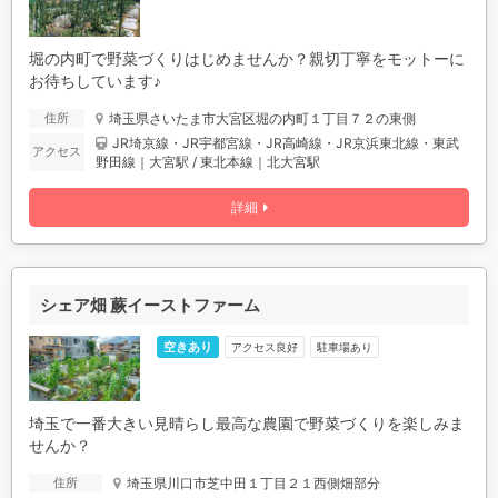
堀の内町で野菜づくりはじめませんか？親切丁寧をモットーに
お待ちしています♪
埼玉県さいたま市大宮区堀の内町１丁目７２の東側
住所
JR埼京線・JR宇都宮線・JR高崎線・JR京浜東北線・東武
アクセス
野田線｜大宮駅 / 東北本線｜北大宮駅
詳細
シェア畑 蕨イーストファーム
空きあり
アクセス良好
駐車場あり
埼玉で一番大きい見晴らし最高な農園で野菜づくりを楽しみま
せんか？
埼玉県川口市芝中田１丁目２１西側畑部分
住所