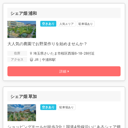
シェア畑 浦和
空きあり
人気エリア
駐車場あり
大人気の農園でお野菜作りを始めませんか？
埼玉県さいたま市桜区西堀6-18-28付近
住所
JR｜中浦和駅
アクセス
詳細
シェア畑 草加
空きあり
駐車場あり
ショッピングモールが徒歩3分！国道4号線沿いにあるシェア畑