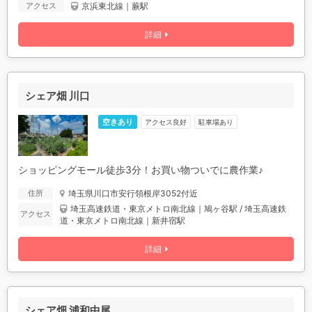
京浜東北線｜蕨駅
アクセス
詳細
シェア畑 川口
空きあり
アクセス良好
駐車場あり
ショッピングモール徒歩3分！お買い物ついでに農作業♪
埼玉県川口市安行領根岸3052付近
住所
埼玉高速鉄道・東京メトロ南北線｜鳩ヶ谷駅 / 埼玉高速鉄
アクセス
道・東京メトロ南北線｜新井宿駅
詳細
シェア畑 浦和中尾