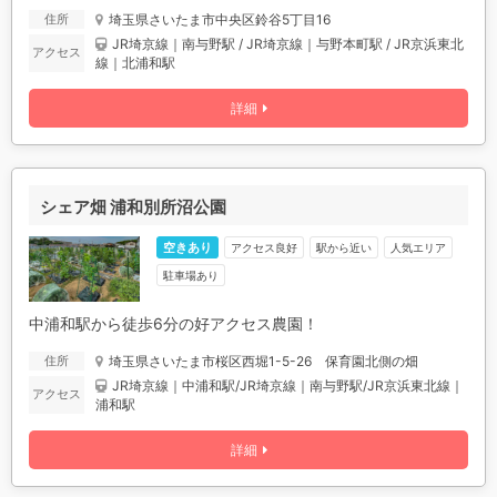
埼玉県さいたま市中央区鈴谷5丁目16
住所
JR埼京線｜南与野駅 / JR埼京線｜与野本町駅 / JR京浜東北
アクセス
線｜北浦和駅
詳細
シェア畑 浦和別所沼公園
空きあり
アクセス良好
駅から近い
人気エリア
駐車場あり
中浦和駅から徒歩6分の好アクセス農園！
埼玉県さいたま市桜区西堀1-5-26 保育園北側の畑
住所
JR埼京線｜中浦和駅/JR埼京線｜南与野駅/JR京浜東北線｜
アクセス
浦和駅
詳細