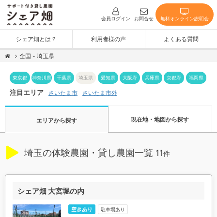
無料オンライン説明会
会員ログイン
お問合せ
シェア畑とは？
利用者様の声
よくある質問
全国 - 埼玉県
神奈川県
東京都
千葉県
埼玉県
愛知県
大阪府
兵庫県
京都府
福岡県
注目エリア
さいたま市外
さいたま市
現在地・地図から探す
エリアから探す
埼玉の体験農園・貸し農園一覧
11
件
シェア畑 大宮堀の内
空きあり
駐車場あり