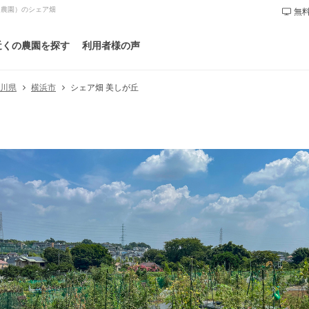
民農園）のシェア畑
無料
近くの農園を探す
利用者様の声
シェア畑 美しが丘
奈川県
横浜市