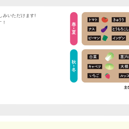
？
しみいただけます!
す！