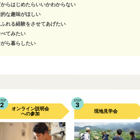
何からはじめたらいいかわからない
康的な趣味がほしい
にふれる経験をさせてあげたい
食べてみたい
ながら暮らしたい
STEP
STEP
2
3
オンライン説明会
現地見学会
への参加