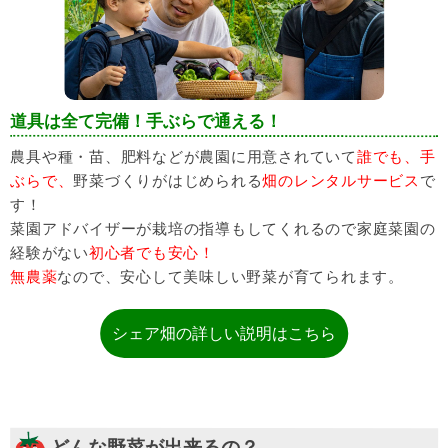
道具は全て完備！手ぶらで通える！
農具や種・苗、肥料などが農園に用意されていて
誰でも、手
ぶらで、
野菜づくりがはじめられる
畑のレンタルサービス
で
す！
菜園アドバイザーが栽培の指導もしてくれるので家庭菜園の
経験がない
初心者でも安心！
無農薬
なので、安心して美味しい野菜が育てられます。
シェア畑の詳しい説明はこちら
どんな野菜が出来るの？