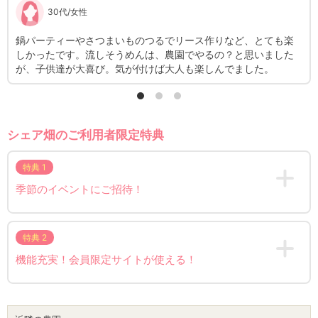
30代/女性
鍋パーティーやさつまいものつるでリース作りなど、とても楽
道
しかったです。流しそうめんは、農園でやるの？と思いました
こ
が、子供達が大喜び。気が付けば大人も楽しんでました。
姿
シェア畑のご利用者限定特典
特典 1
季節のイベントにご招待！
特典 2
機能充実！会員限定サイトが使える！