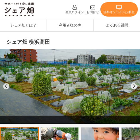
無料オンライン説明会
会員ログイン
お問合せ
シェア畑とは？
利用者様の声
よくある質問
シェア畑 横浜高田