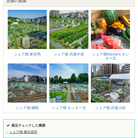
近隣の農園
シェア畑Masters セン
シェア畑 武蔵中原
シェア畑 東有馬
ター北
シェア畑 センター北
シェア畑 武蔵小杉
シェア畑 綱島
最近チェックした農園
シェア畑 横浜高田