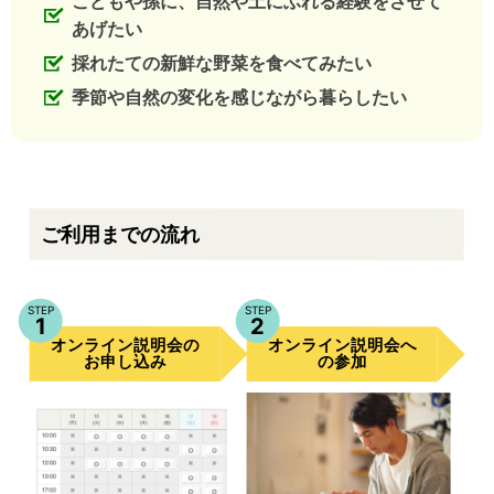
こどもや孫に、自然や土にふれる経験をさせて
あげたい
採れたての新鮮な野菜を食べてみたい
季節や自然の変化を感じながら暮らしたい
ご利用までの流れ
STEP
STEP
1
2
オンライン説明会
オンライン説明会
の
へ
お申し込み
の参加