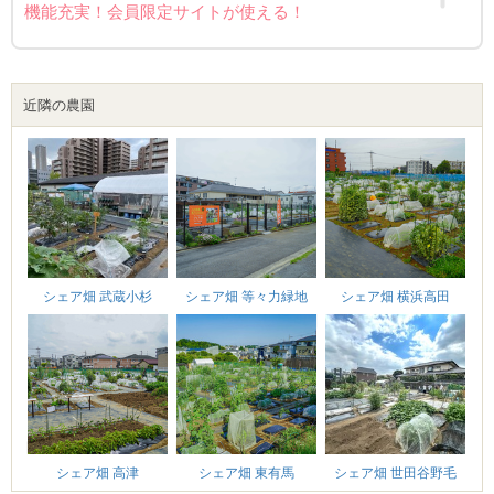
機能充実！会員限定サイトが使える！
近隣の農園
シェア畑 等々力緑地
シェア畑 武蔵小杉
シェア畑 横浜高田
シェア畑 世田谷野毛
シェア畑 東有馬
シェア畑 高津