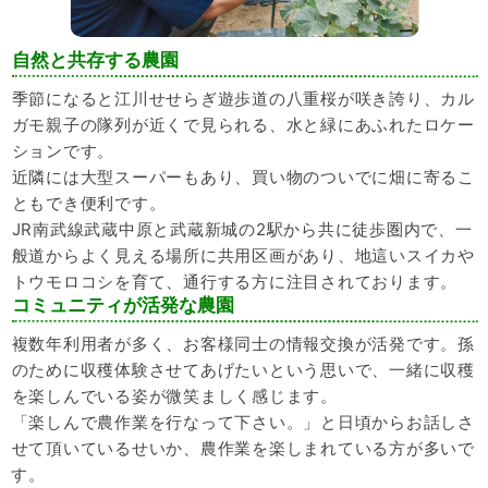
自然と共存する農園
季節になると江川せせらぎ遊歩道の八重桜が咲き誇り、カル
ガモ親子の隊列が近くで見られる、水と緑にあふれたロケー
ションです。
近隣には大型スーパーもあり、買い物のついでに畑に寄るこ
ともでき便利です。
JR南武線武蔵中原と武蔵新城の2駅から共に徒歩圏内で、一
般道からよく見える場所に共用区画があり、地這いスイカや
トウモロコシを育て、通行する方に注目されております。
コミュニティが活発な農園
複数年利用者が多く、お客様同士の情報交換が活発です。孫
のために収穫体験させてあげたいという思いで、一緒に収穫
を楽しんでいる姿が微笑ましく感じます。
「楽しんで農作業を行なって下さい。」と日頃からお話しさ
せて頂いているせいか、農作業を楽しまれている方が多いで
す。