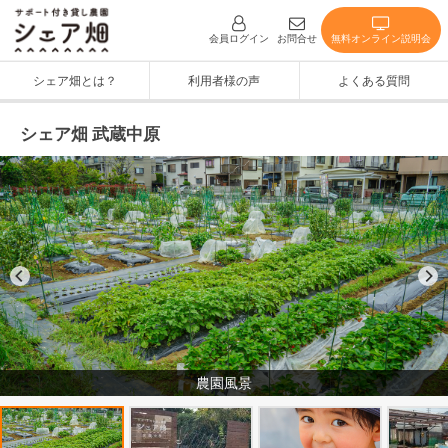
無料オンライン説明会
会員ログイン
お問合せ
シェア畑とは？
利用者様の声
よくある質問
シェア畑 武蔵中原
農園風景