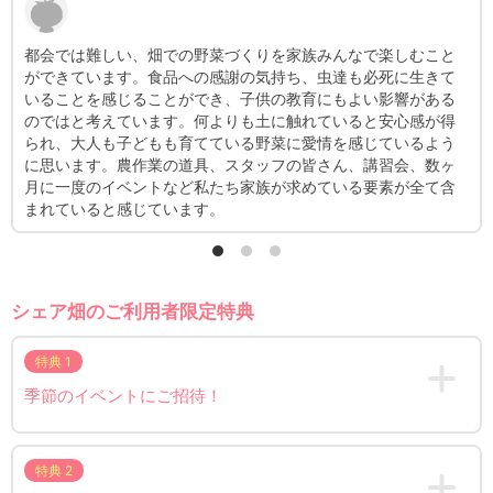
都会では難しい、畑での野菜づくりを家族みんなで楽しむこと
道
ができています。食品への感謝の気持ち、虫達も必死に生きて
ア
いることを感じることができ、子供の教育にもよい影響がある
が
のではと考えています。何よりも土に触れていると安心感が得
き
られ、大人も子どもも育てている野菜に愛情を感じているよう
ス
に思います。農作業の道具、スタッフの皆さん、講習会、数ヶ
る
月に一度のイベントなど私たち家族が求めている要素が全て含
ラ
まれていると感じています。
シェア畑のご利用者限定特典
特典 1
季節のイベントにご招待！
特典 2