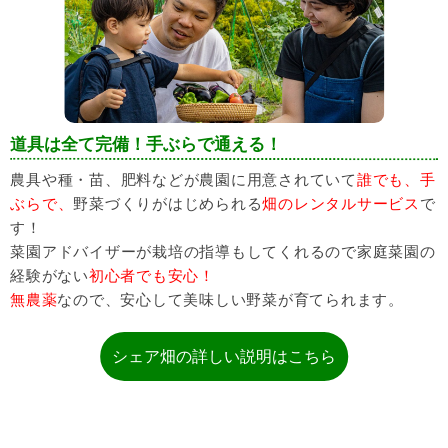
道具は全て完備！手ぶらで通える！
農具や種・苗、肥料などが農園に用意されていて
誰でも、手
ぶらで、
野菜づくりがはじめられる
畑のレンタルサービス
で
す！
菜園アドバイザーが栽培の指導もしてくれるので家庭菜園の
経験がない
初心者でも安心！
無農薬
なので、安心して美味しい野菜が育てられます。
シェア畑の詳しい説明はこちら