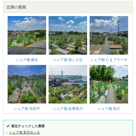
近隣の農園
シェア畑 たまプラーザ
シェア畑 美しが丘
シェア畑 麻生
シェア畑 多摩落川
シェア畑 宮前平
シェア畑 狛江
最近チェックした農園
シェア畑 新百合ヶ丘