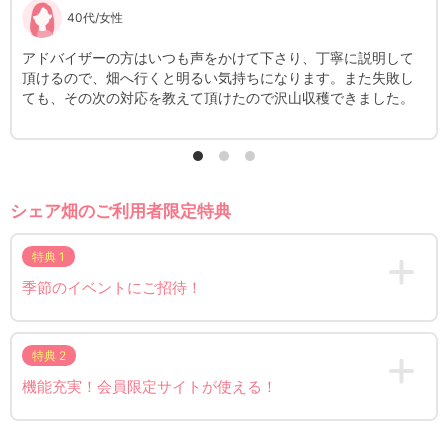
40代/女性
アドバイザーの方はいつも声をかけて下さり、丁寧に説明して
プ
頂けるので、畑へ行くと明るい気持ちになります。また失敗し
の
ても、その次の対応を教えて頂けたので沢山収穫できました。
分
で
シェア畑のご利用者限定特典
特典 1
季節のイベントにご招待！
特典 2
機能充実！会員限定サイトが使える！