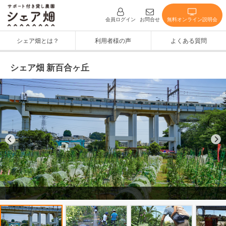
無料オンライン説明会
会員ログイン
お問合せ
シェア畑とは？
利用者様の声
よくある質問
シェア畑 新百合ヶ丘