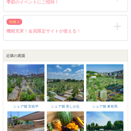
季節のイベントにご招待！
特典 2
機能充実！会員限定サイトが使える！
近隣の農園
シェア畑 美しが丘
シェア畑 宮前平
シェア畑 東有馬