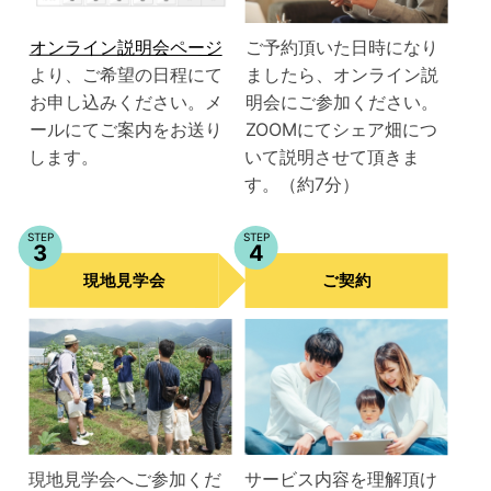
オンライン説明会ページ
ご予約頂いた日時になり
より、ご希望の日程にて
ましたら、オンライン説
お申し込みください。メ
明会にご参加ください。
ールにてご案内をお送り
ZOOMにてシェア畑につ
します。
いて説明させて頂きま
す。（約7分）
STEP
STEP
3
4
現地見学会
ご契約
現地見学会へご参加くだ
サービス内容を理解頂け