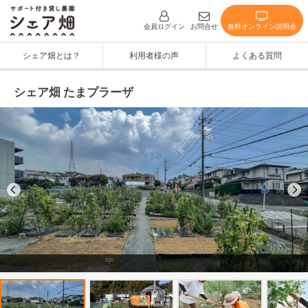
無料オンライン説明会
会員ログイン
お問合せ
シェア畑とは？
利用者様の声
よくある質問
シェア畑 たまプラーザ