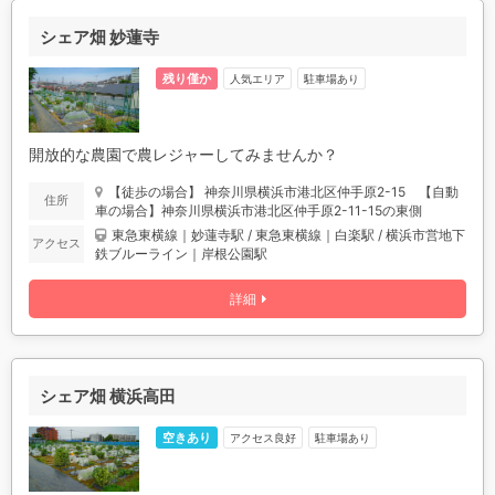
シェア畑 妙蓮寺
残り僅か
人気エリア
駐車場あり
開放的な農園で農レジャーしてみませんか？
【徒歩の場合】 神奈川県横浜市港北区仲手原2-15 【自動
住所
車の場合】神奈川県横浜市港北区仲手原2-11-15の東側
東急東横線｜妙蓮寺駅 / 東急東横線｜白楽駅 / 横浜市営地下
アクセス
鉄ブルーライン｜岸根公園駅
詳細
シェア畑 横浜高田
空きあり
アクセス良好
駐車場あり