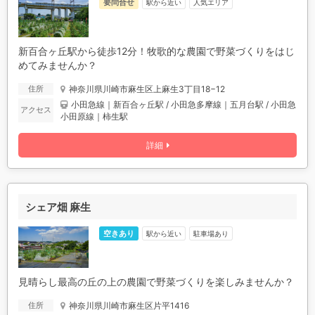
要問合せ
駅から近い
人気エリア
新百合ヶ丘駅から徒歩12分！牧歌的な農園で野菜づくりをはじ
めてみませんか？
神奈川県川崎市麻生区上麻生3丁目18−12
住所
小田急線｜新百合ヶ丘駅 / 小田急多摩線｜五月台駅 / 小田急
アクセス
小田原線｜柿生駅
詳細
シェア畑 麻生
空きあり
駅から近い
駐車場あり
見晴らし最高の丘の上の農園で野菜づくりを楽しみませんか？
神奈川県川崎市麻生区片平1416
住所