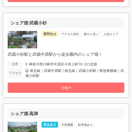
シェア畑 武蔵小杉
要問合せ
アクセス良好
駅から近い
人気エリア
武蔵小杉駅と武蔵中原駅から徒歩圏内のシェア畑！
神奈川県川崎市中原区今井上町10-2の北側
住所
南北線｜武蔵中原駅 / 南北線｜武蔵小杉駅 / 東急東横線｜武
アクセス
蔵小杉駅
詳細
シェア畑 高津
空きあり
駐車場あり
大型農園