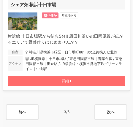
シェア畑 横浜十日市場
残り僅か
駐車場あり
横浜線 十日市場駅から徒歩5分!! 恩田川沿いの田園風景が広が
るエリアで野菜作りはじめませんか？
神奈川県横浜市緑区十日市場町881-8の道路挟んだ北側
住所
JR横浜線｜十日市場駅 / 東急田園都市線｜青葉台駅 / 東急
田園都市線｜田奈駅 / JR横浜線・横浜市営地下鉄グリーンラ
アクセス
イン｜中山駅
詳細
前へ
次へ
3/6