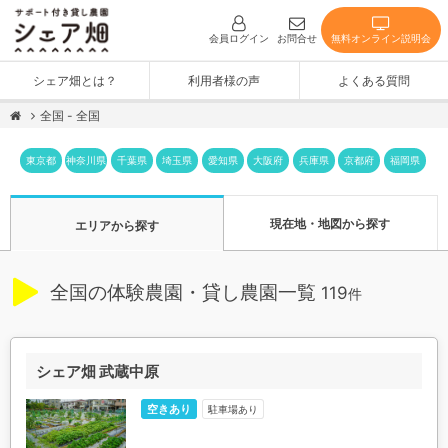
無料オンライン説明会
会員ログイン
お問合せ
シェア畑とは？
利用者様の声
よくある質問
全国 - 全国
神奈川県
東京都
千葉県
埼玉県
愛知県
大阪府
兵庫県
京都府
福岡県
現在地・地図から探す
エリアから探す
全国の体験農園・貸し農園一覧
119
件
シェア畑 武蔵中原
空きあり
駐車場あり