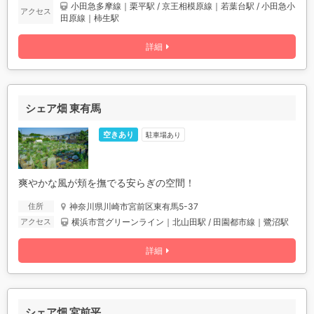
小田急多摩線｜栗平駅 / 京王相模原線｜若葉台駅 / 小田急小
アクセス
田原線｜柿生駅
詳細
シェア畑 東有馬
空きあり
駐車場あり
爽やかな風が頬を撫でる安らぎの空間！
神奈川県川崎市宮前区東有馬5-37
住所
横浜市営グリーンライン｜北山田駅 / 田園都市線｜鷺沼駅
アクセス
詳細
シェア畑 宮前平