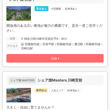
空きあり
駐車場あり
大型農園
開放感のある広い敷地が魅力の農園です。是非一度ご見学くだ
さい。
神奈川県川崎市宮前区平6－903
住所
田園都市線｜宮前平駅 / 田園都市線｜鷺沼駅 / 田園都市線｜
アクセス
宮崎台駅
詳細
シェア畑Masters 川崎宮前
シェア畑 MASTERS
要問合せ
人気エリア
駐車場あり
大きく・自由に育てませんか？