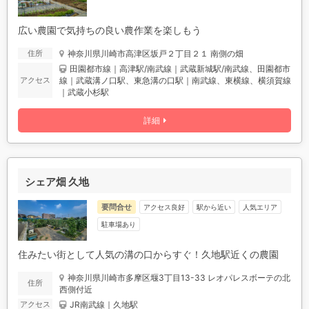
広い農園で気持ちの良い農作業を楽しもう
神奈川県川崎市高津区坂戸２丁目２１ 南側の畑
住所
田園都市線｜高津駅/南武線｜武蔵新城駅/南武線、田園都市
線｜武蔵溝ノ口駅、東急溝の口駅｜南武線、東横線、横須賀線
アクセス
｜武蔵小杉駅
詳細
シェア畑 久地
要問合せ
アクセス良好
駅から近い
人気エリア
駐車場あり
住みたい街として人気の溝の口からすぐ！久地駅近くの農園
神奈川県川崎市多摩区堰3丁目13-33 レオパレスボーテの北
住所
西側付近
JR南武線｜久地駅
アクセス