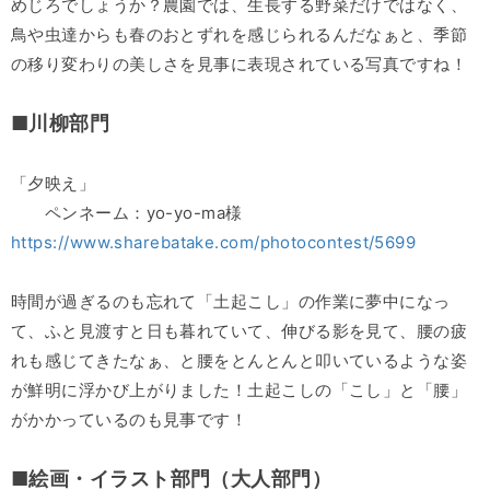
めじろでしょうか？農園では、生長する野菜だけではなく、
鳥や虫達からも春のおとずれを感じられるんだなぁと、季節
の移り変わりの美しさを見事に表現されている写真ですね！
■川柳部門
「夕映え」
ペンネーム：yo-yo-ma様
https://www.sharebatake.com/photocontest/5699
時間が過ぎるのも忘れて「土起こし」の作業に夢中になっ
て、ふと見渡すと日も暮れていて、伸びる影を見て、腰の疲
れも感じてきたなぁ、と腰をとんとんと叩いているような姿
が鮮明に浮かび上がりました！土起こしの「こし」と「腰」
がかかっているのも見事です！
■絵画・イラスト部門（大人部門）