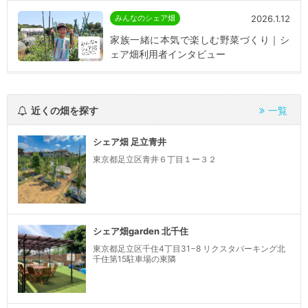
2026.1.12
みんなのシェア畑
家族一緒に本気で楽しむ野菜づくり｜シ
ェア畑利用者インタビュー
近くの畑を探す
一覧
シェア畑 足立青井
東京都足立区青井６丁目１ー３２
シェア畑garden 北千住
東京都足立区千住4丁目31−8 リクスタパーキング北
千住第15駐車場の東隣