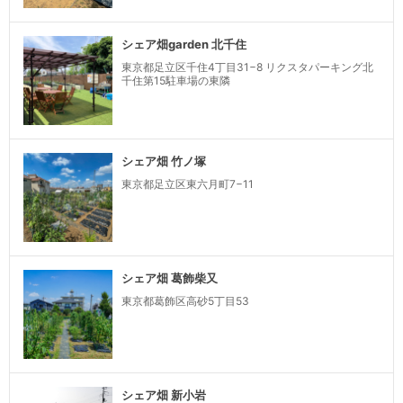
シェア畑garden 北千住
東京都足立区千住4丁目31−8 リクスタパーキング北
千住第15駐車場の東隣
シェア畑 竹ノ塚
東京都足立区東六月町7−11
シェア畑 葛飾柴又
東京都葛飾区高砂5丁目53
シェア畑 新小岩