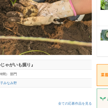
のじゃがいも掘り』
仲間） 部門
王子みなみ野
全ての応募作品を見る