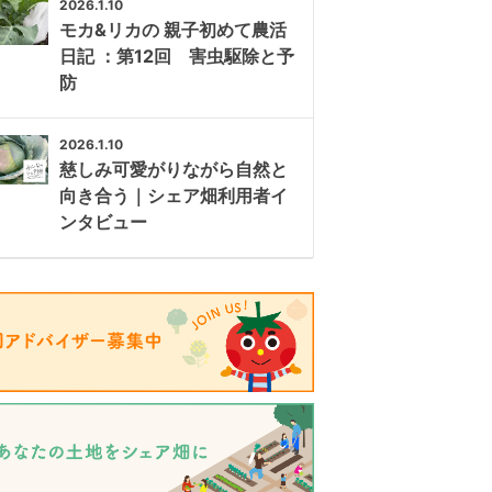
2026.1.10
モカ&リカの 親子初めて農活
日記 ：第12回 害虫駆除と予
防
2026.1.10
慈しみ可愛がりながら自然と
向き合う｜シェア畑利用者イ
ンタビュー