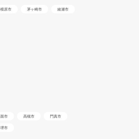
相模原市
茅ヶ崎市
綾瀬市
箕面市
高槻市
門真市
堺市