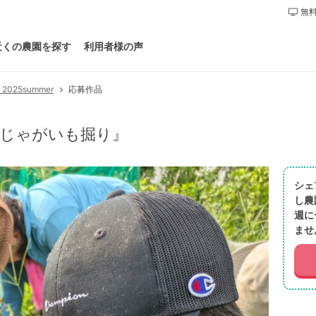
無料
近くの農園を探す
利用者様の声
25summer
応募作品
のじゃがいも掘り』
シェ
し農
週に
ませ