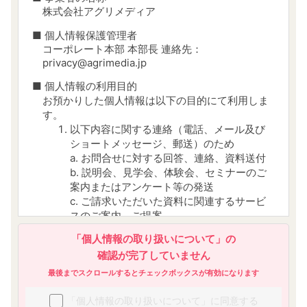
株式会社アグリメディア
■ 個人情報保護管理者
コーポレート本部 本部長 連絡先：
privacy@agrimedia.jp
■ 個人情報の利用目的
お預かりした個人情報は以下の目的にて利用しま
す。
以下内容に関する連絡（電話、メール及び
ショートメッセージ、郵送）のため
a. お問合せに対する回答、連絡、資料送付
b. 説明会、見学会、体験会、セミナーのご
案内またはアンケート等の発送
c. ご請求いただいた資料に関連するサービ
スのご案内、ご提案
d. 当社から当社及び第三者のサービスにつ
「個人情報の取り扱いについて」の
いての広告及び宣伝を送付するため
確認が完了していません
参加者、受講者、顧客管理のため
今後のサービス改善・向上に役立てるため
最後までスクロールするとチェックボックスが有効になります
当社又は他の事業者が運営する媒体におい
「個人情報の取り扱いについて」に同意する
て、会員様の属性・行動履歴等の分析に基