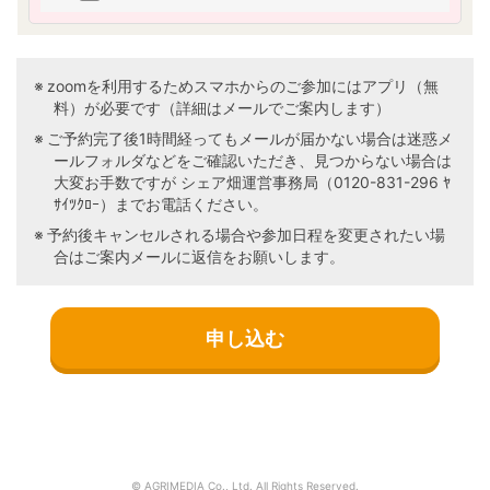
づく興味及び関心に合わせ、当社又は第三
者の商品・サービスの提供、勧誘、広告そ
の他のマーケティングを行うため
本「個人情報の取り扱いについて」に従っ
zoomを利用するためスマホからのご参加にはアプリ（無
て、第三者に対する提供を行うため
料）が必要です（詳細はメールでご案内します）
ご予約完了後1時間経ってもメールが届かない場合は迷惑メ
※個人情報をお知らせ頂けなかった場合には、上記
ールフォルダなどをご確認いただき、見つからない場合は
の目的事項が実施できない場合がございますの
大変お手数ですが シェア畑運営事務局（0120-831-296 ﾔ
で、ご了承ください。
ｻｲﾂｸﾛｰ）までお電話ください。
■ 個人情報の第三者提供について
予約後キャンセルされる場合や参加日程を変更されたい場
1. 当社は、個人情報保護法等の法令に基づく場合
合はご案内メールに返信をお願いします。
及び以下のいずれかに該当する場合を除き、今回
ご入力いただく個人情報は第三者に提供しませ
ん。
（1）お客様を識別することができない状態
で統計的なデータとして開示・提供すると
き
（2）人の生命、身体又は財産の保護のため
に必要な場合で、お客様の同意を得ること
が困難なとき
（3）公衆衛生の向上又は児童の健全な育成
© AGRIMEDIA Co., Ltd. All Rights Reserved.