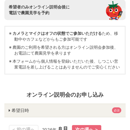
希望者のみオンライン説明会後に
電話で農園見学を予約
カメラとマイクはオフの状態でご参加いただける
ため、移
動中やカフェなどからもご参加可能です
農園のご利用を希望される方はオンライン説明会参加後、
お電話にて農園見学を承ります
本フォームから個人情報を登録いただいた後、しつこい営
業電話を差し上げることはありませんのでご安心ください
オンライン説明会のお申し込み
希望日時
必須
8月
8月
2026年
2026年