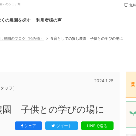
農園）のシェア畑
無料
近くの農園を探す
利用者様の声
食育としての貸し農園 子供との学びの場に
し農園のブログ（読み物）
2024.1.28
スタッフ）
農園 子供との学びの場に
シェア
ツイート
LINEで送る