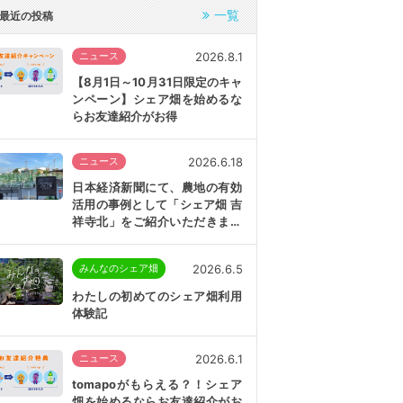
一覧
最近の投稿
2026.8.1
ニュース
【8月1日～10月31日限定のキャ
ンペーン】シェア畑を始めるな
らお友達紹介がお得
2026.6.18
ニュース
日本経済新聞にて、農地の有効
活用の事例として「シェア畑 吉
祥寺北」をご紹介いただきまし
た
2026.6.5
みんなのシェア畑
わたしの初めてのシェア畑利用
体験記
2026.6.1
ニュース
tomapoがもらえる？！シェア
畑を始めるならお友達紹介がお