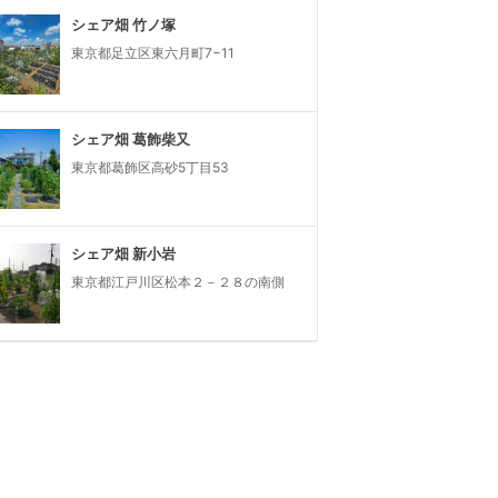
シェア畑 竹ノ塚
東京都足立区東六月町7−11
シェア畑 葛飾柴又
東京都葛飾区高砂5丁目53
シェア畑 新小岩
東京都江戸川区松本２－２８の南側