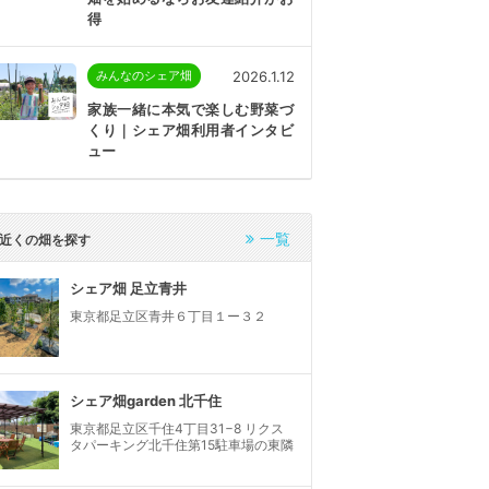
得
2026.1.12
みんなのシェア畑
家族一緒に本気で楽しむ野菜づ
くり｜シェア畑利用者インタビ
ュー
一覧
近くの畑を探す
シェア畑 足立青井
東京都足立区青井６丁目１ー３２
シェア畑garden 北千住
東京都足立区千住4丁目31−8 リクス
タパーキング北千住第15駐車場の東隣