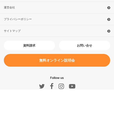
運営会社
プライバシーポリシー
サイトマップ
お問い合せ
資料請求
無料オンライン説明会
Follow us
今すぐ予約！
無料オンライン説明会
農園を探す
他の農園を探す
オンライン説明会
無料
© AGRIMEDIA Co., Ltd. All Rights Reserved.