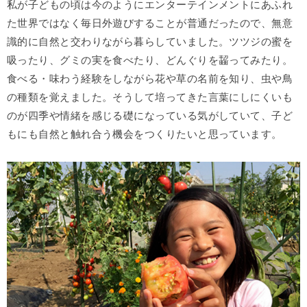
私が子どもの頃は今のようにエンターテインメントにあふれ
た世界ではなく毎日外遊びすることが普通だったので、無意
識的に自然と交わりながら暮らしていました。ツツジの蜜を
吸ったり、グミの実を食べたり、どんぐりを齧ってみたり。
食べる・味わう経験をしながら花や草の名前を知り、虫や鳥
の種類を覚えました。そうして培ってきた言葉にしにくいも
のが四季や情緒を感じる礎になっている気がしていて、子ど
もにも自然と触れ合う機会をつくりたいと思っています。