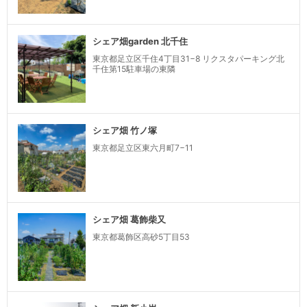
シェア畑garden 北千住
東京都足立区千住4丁目31−8 リクスタパーキング北
千住第15駐車場の東隣
シェア畑 竹ノ塚
東京都足立区東六月町7−11
シェア畑 葛飾柴又
東京都葛飾区高砂5丁目53