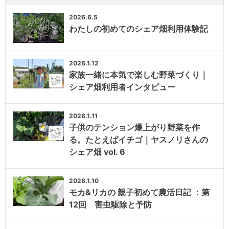
2026.6.5
わたしの初めてのシェア畑利用体験記
2026.1.12
家族一緒に本気で楽しむ野菜づくり｜
シェア畑利用者インタビュー
2026.1.11
子供のテンション爆上がり野菜を作
る。たとえばイチゴ｜ヤスノリさんの
シェア畑 vol. 6
2026.1.10
モカ&リカの 親子初めて農活日記 ：第
12回 害虫駆除と予防