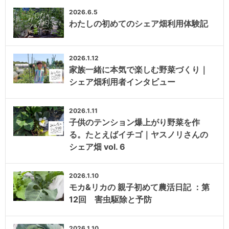
2026.6.5
わたしの初めてのシェア畑利用体験記
2026.1.12
家族一緒に本気で楽しむ野菜づくり｜
シェア畑利用者インタビュー
2026.1.11
子供のテンション爆上がり野菜を作
る。たとえばイチゴ｜ヤスノリさんの
シェア畑 vol. 6
2026.1.10
モカ&リカの 親子初めて農活日記 ：第
12回 害虫駆除と予防
2026.1.10