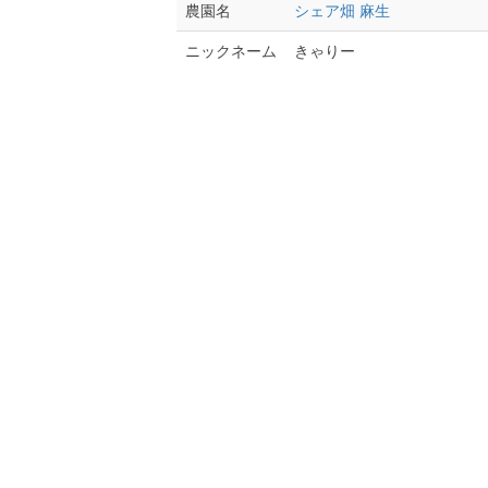
シェア畑 麻生
農園名
きゃりー
ニックネーム