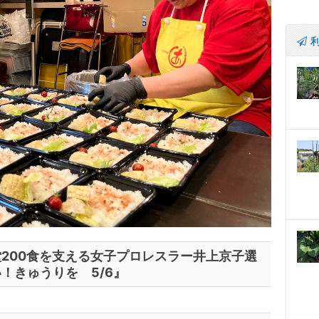
200食を支える女子プロレスラー井上京子選
！きゅうりを 5/6』