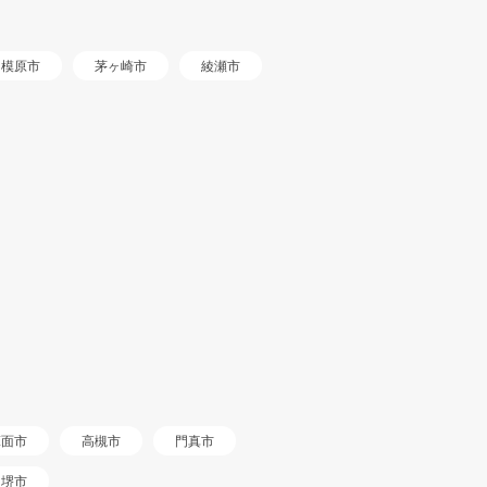
相模原市
茅ヶ崎市
綾瀬市
箕面市
高槻市
門真市
堺市