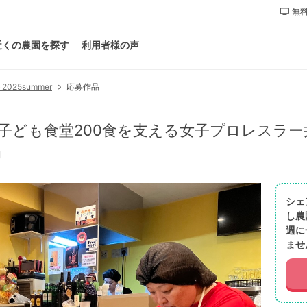
無料
近くの農園を探す
利用者様の声
25summer
応募作品
子ども食堂200食を支える女子プロレスラ
』
シェ
し農
週に
ませ