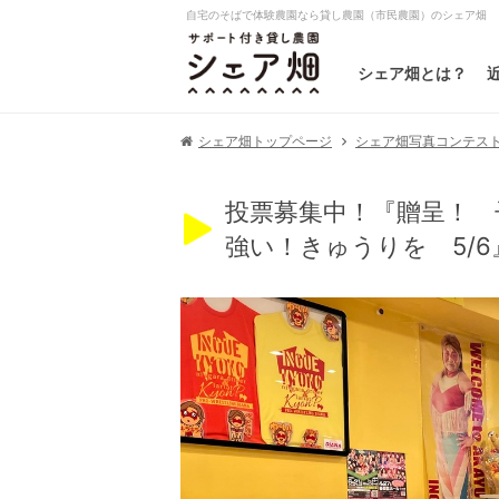
自宅のそばで体験農園なら貸し農園（市民農園）のシェア畑
シェア畑とは？
シェア畑写真コンテスト20
シェア畑トップページ
投票募集中！『贈呈！ 
強い！きゅうりを 5/6