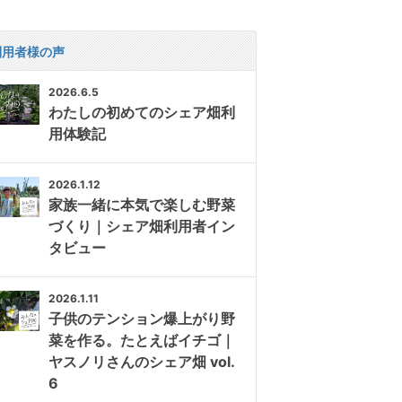
利用者様の声
2026.6.5
わたしの初めてのシェア畑利
用体験記
2026.1.12
家族一緒に本気で楽しむ野菜
づくり｜シェア畑利用者イン
タビュー
2026.1.11
子供のテンション爆上がり野
菜を作る。たとえばイチゴ｜
ヤスノリさんのシェア畑 vol.
6