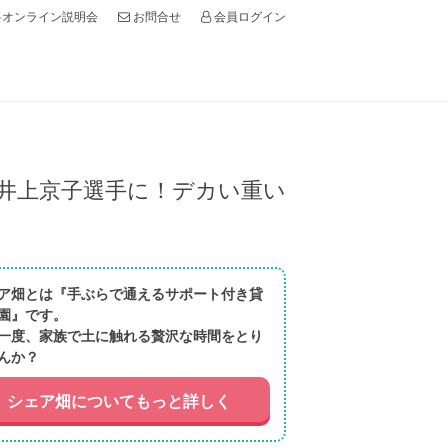
オンライン説明会
会員ログイン
お問合せ
ー井上京子選手に！デカい重い
ア畑とは『手ぶらで通えるサポート付き貸
園』です。
一度、家族で土に触れる贅沢な時間をとり
んか？
シェア畑についてもっと詳しく