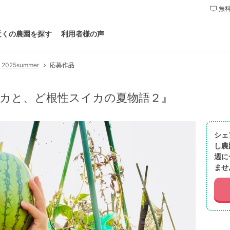
無料
近くの農園を探す
利用者様の声
25summer
応募作品
イカと、ど根性スイカの夏物語２』
シェ
し農
週に
ませ