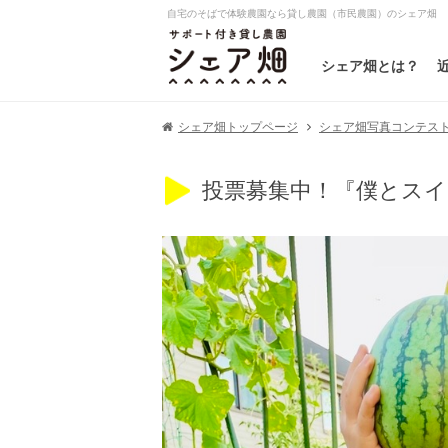
自宅のそばで体験農園なら貸し農園（市民農園）のシェア畑
シェア畑とは？
シェア畑写真コンテスト20
シェア畑トップページ
投票募集中！『僕とス