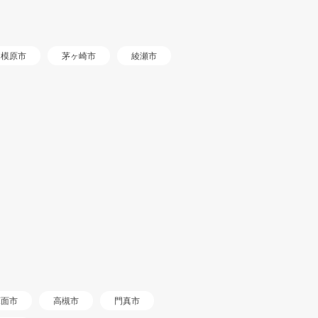
相模原市
茅ヶ崎市
綾瀬市
箕面市
高槻市
門真市