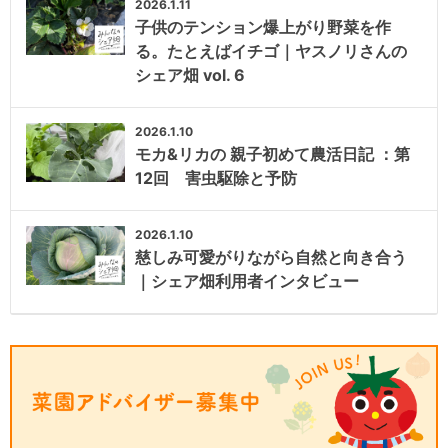
2026.1.11
子供のテンション爆上がり野菜を作
る。たとえばイチゴ｜ヤスノリさんの
シェア畑 vol. 6
2026.1.10
モカ&リカの 親子初めて農活日記 ：第
12回 害虫駆除と予防
2026.1.10
慈しみ可愛がりながら自然と向き合う
｜シェア畑利用者インタビュー