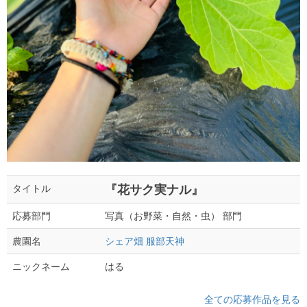
『花サク実ナル』
タイトル
写真（お野菜・自然・虫） 部門
応募部門
シェア畑 服部天神
農園名
はる
ニックネーム
全ての応募作品を見る