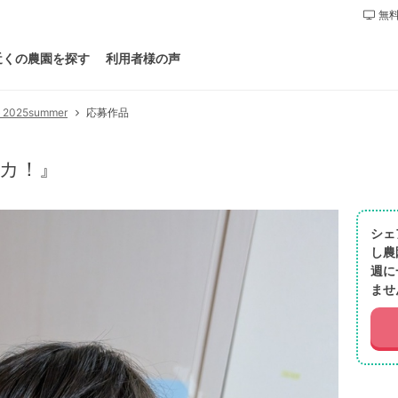
無料
近くの農園を探す
利用者様の声
25summer
応募作品
カ！』
シェ
し農
週に
ませ