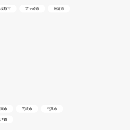
相模原市
茅ヶ崎市
綾瀬市
箕面市
高槻市
門真市
堺市