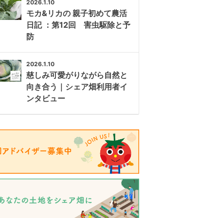
2026.1.10
モカ&リカの 親子初めて農活
日記 ：第12回 害虫駆除と予
防
2026.1.10
慈しみ可愛がりながら自然と
向き合う｜シェア畑利用者イ
ンタビュー