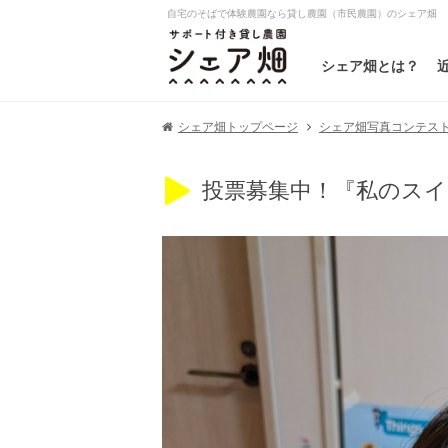
自宅のそばで体験農園なら貸し農園（市民農園）のシェア畑
シェア畑とは？
シェア畑写真コンテスト20
シェア畑トップページ
投票募集中！『私のスイ