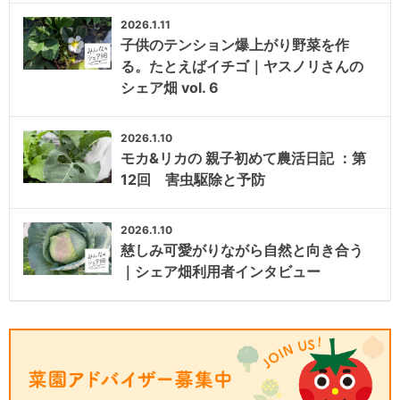
2026.1.11
子供のテンション爆上がり野菜を作
る。たとえばイチゴ｜ヤスノリさんの
シェア畑 vol. 6
2026.1.10
モカ&リカの 親子初めて農活日記 ：第
12回 害虫駆除と予防
2026.1.10
慈しみ可愛がりながら自然と向き合う
｜シェア畑利用者インタビュー