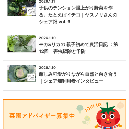
2026.1.11
子供のテンション爆上がり野菜を作
る。たとえばイチゴ｜ヤスノリさんの
シェア畑 vol. 6
2026.1.10
モカ&リカの 親子初めて農活日記 ：第
12回 害虫駆除と予防
2026.1.10
慈しみ可愛がりながら自然と向き合う
｜シェア畑利用者インタビュー