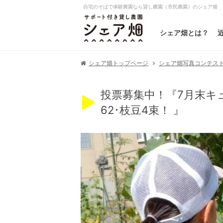
自宅のそばで体験農園なら貸し農園（市民農園）のシェア畑
シェア畑とは？
シェア畑写真コンテスト20
シェア畑トップページ
投票募集中！『7月末キュ
62･枝豆4束！ 』