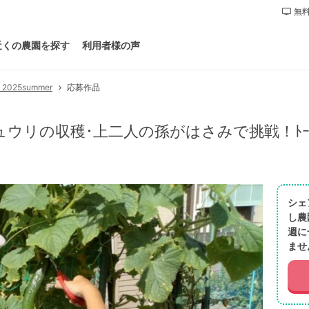
無料
近くの農園を探す
利用者様の声
25summer
応募作品
ウリの収穫･上二人の孫がはさみで挑戦！ﾄｰﾀ
シェ
し農
週に
ませ