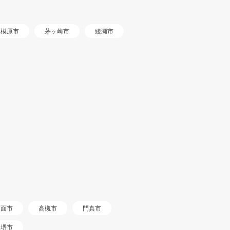
相模原市
茅ヶ崎市
綾瀬市
箕面市
高槻市
門真市
堺市