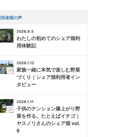
利用者様の声
2026.6.5
わたしの初めてのシェア畑利
用体験記
2026.1.12
家族一緒に本気で楽しむ野菜
づくり｜シェア畑利用者イン
タビュー
2026.1.11
子供のテンション爆上がり野
菜を作る。たとえばイチゴ｜
ヤスノリさんのシェア畑 vol.
6