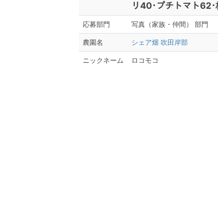
リ40･プチトマト62･
写真（家族・仲間） 部門
応募部門
シェア畑 吹田岸部
農園名
ロコモコ
ニックネーム