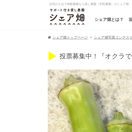
自宅のそばで体験農園なら貸し農園（市民農園）のシェア畑
シェア畑とは？
シェア畑写真コンテスト20
シェア畑トップページ
投票募集中！『オクラで