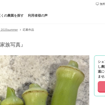
無料
近くの農園を探す
利用者様の声
25summer
応募作品
家族写真』
シェ
し農
週に
ませ