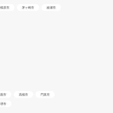
相模原市
茅ヶ崎市
綾瀬市
箕面市
高槻市
門真市
堺市