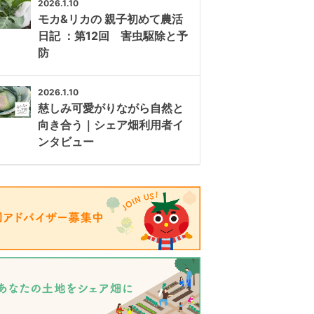
2026.1.10
モカ&リカの 親子初めて農活
日記 ：第12回 害虫駆除と予
防
2026.1.10
慈しみ可愛がりながら自然と
向き合う｜シェア畑利用者イ
ンタビュー