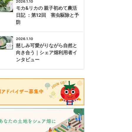
2026.1.10
モカ&リカの 親子初めて農活
日記 ：第12回 害虫駆除と予
防
2026.1.10
慈しみ可愛がりながら自然と
向き合う｜シェア畑利用者イ
ンタビュー