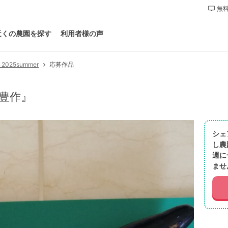
無料
近くの農園を探す
利用者様の声
25summer
応募作品
豊作』
シェ
し農
週に
ませ