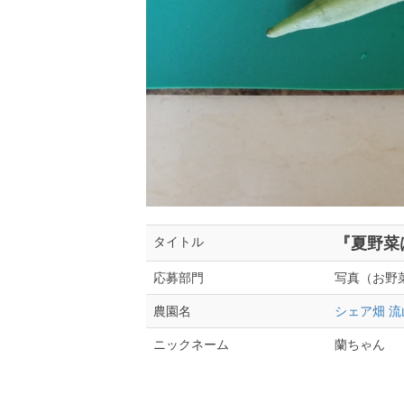
『夏野菜
タイトル
写真（お野
応募部門
シェア畑 
農園名
蘭ちゃん
ニックネーム