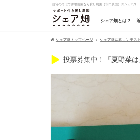
自宅のそばで体験農園なら貸し農園（市民農園）のシェア畑
シェア畑とは？
シェア畑写真コンテスト20
シェア畑トップページ
投票募集中！『夏野菜は