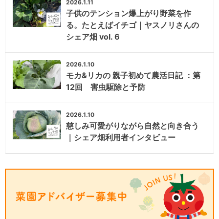
2026.1.11
子供のテンション爆上がり野菜を作
る。たとえばイチゴ｜ヤスノリさんの
シェア畑 vol. 6
2026.1.10
モカ&リカの 親子初めて農活日記 ：第
12回 害虫駆除と予防
2026.1.10
慈しみ可愛がりながら自然と向き合う
｜シェア畑利用者インタビュー