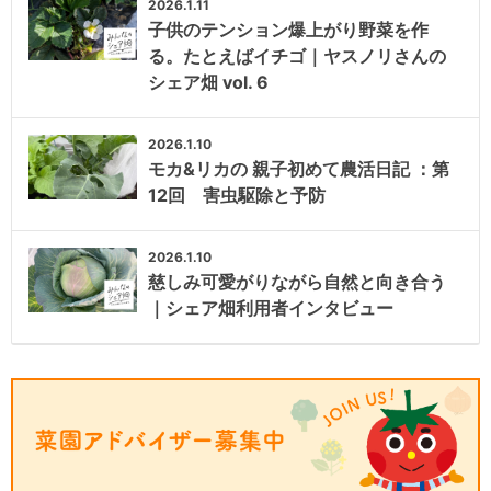
2026.1.11
子供のテンション爆上がり野菜を作
る。たとえばイチゴ｜ヤスノリさんの
シェア畑 vol. 6
2026.1.10
モカ&リカの 親子初めて農活日記 ：第
12回 害虫駆除と予防
2026.1.10
慈しみ可愛がりながら自然と向き合う
｜シェア畑利用者インタビュー