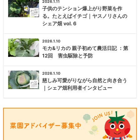
2026.1.11
子供のテンション爆上がり野菜を作
る。たとえばイチゴ｜ヤスノリさんの
シェア畑 vol. 6
2026.1.10
モカ&リカの 親子初めて農活日記 ：第
12回 害虫駆除と予防
2026.1.10
慈しみ可愛がりながら自然と向き合う
｜シェア畑利用者インタビュー