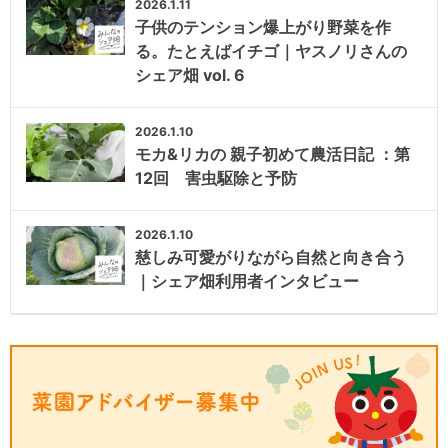
2026.1.11
子供のテンション爆上がり野菜を作
る。たとえばイチゴ｜ヤスノリさんの
シェア畑 vol. 6
2026.1.10
モカ&リカの 親子初めて農活日記 ：第
12回 害虫駆除と予防
2026.1.10
慈しみ可愛がりながら自然と向き合う
｜シェア畑利用者インタビュー