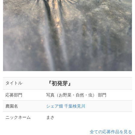
『初発芽』
タイトル
写真（お野菜・自然・虫） 部門
応募部門
シェア畑 千葉検見川
農園名
まさ
ニックネーム
全ての応募作品を見る