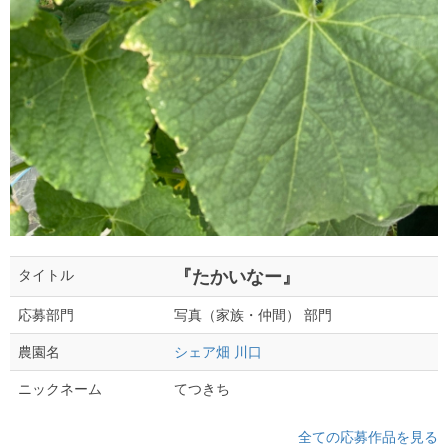
『たかいなー』
タイトル
写真（家族・仲間） 部門
応募部門
シェア畑 川口
農園名
てつきち
ニックネーム
全ての応募作品を見る