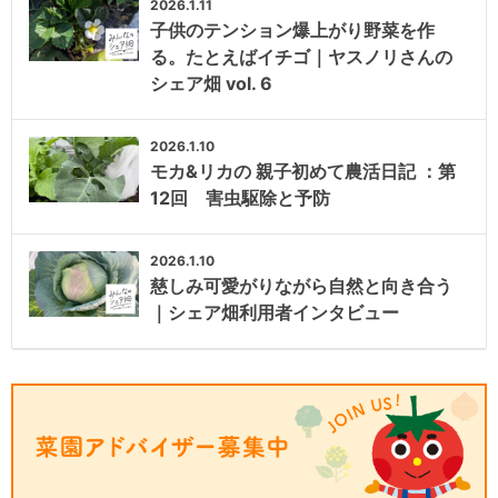
2026.1.11
子供のテンション爆上がり野菜を作
る。たとえばイチゴ｜ヤスノリさんの
シェア畑 vol. 6
2026.1.10
モカ&リカの 親子初めて農活日記 ：第
12回 害虫駆除と予防
2026.1.10
慈しみ可愛がりながら自然と向き合う
｜シェア畑利用者インタビュー