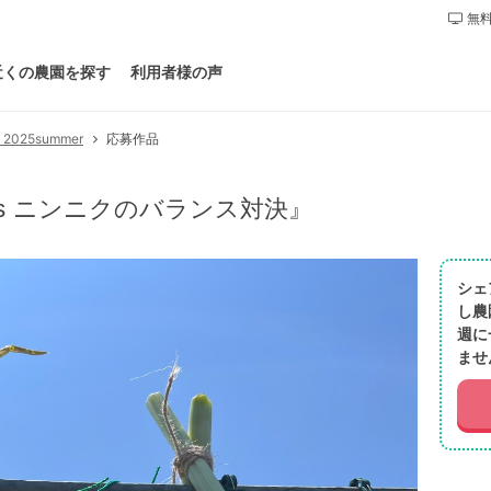
無料
近くの農園を探す
利用者様の声
25summer
応募作品
s ニンニクのバランス対決』
シェ
し農
週に
ませ