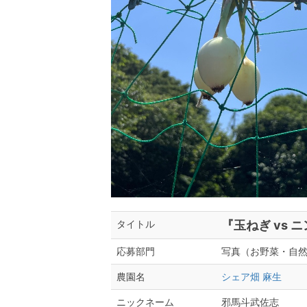
『玉ねぎ vs
タイトル
写真（お野菜・自然
応募部門
シェア畑 麻生
農園名
邪馬斗武佐志
ニックネーム