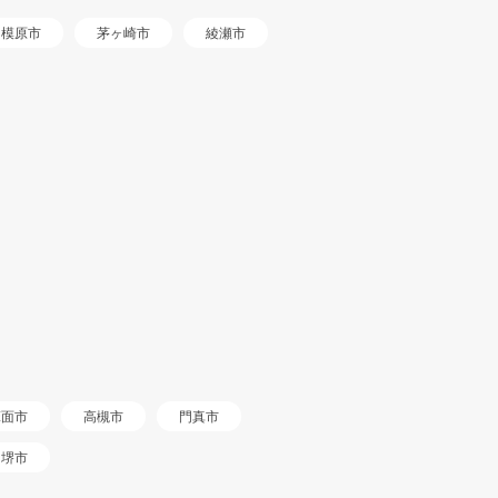
相模原市
茅ヶ崎市
綾瀬市
箕面市
高槻市
門真市
堺市