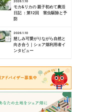
2026.1.10
モカ&リカの 親子初めて農活
日記 ：第12回 害虫駆除と予
防
2026.1.10
慈しみ可愛がりながら自然と
向き合う｜シェア畑利用者イ
ンタビュー