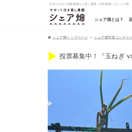
自宅のそばで体験農園なら貸し農園（市民農園）のシェア畑
シェア畑とは？
シェア畑写真コンテスト20
シェア畑トップページ
投票募集中！『玉ねぎ v