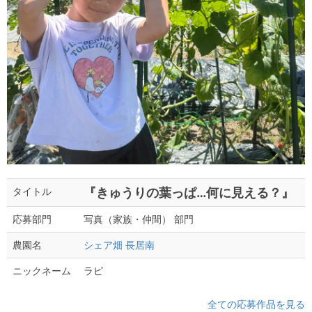
『きゅうりの葉っぱ…何に見える？』
タイトル
写真（家族・仲間） 部門
応募部門
シェア畑 長居南
農園名
ラピ
ニックネーム
全ての応募作品を見る