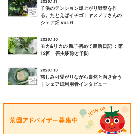
2026.1.11
子供のテンション爆上がり野菜を作
る。たとえばイチゴ｜ヤスノリさんの
シェア畑 vol. 6
2026.1.10
モカ&リカの 親子初めて農活日記 ：第
12回 害虫駆除と予防
2026.1.10
慈しみ可愛がりながら自然と向き合う
｜シェア畑利用者インタビュー