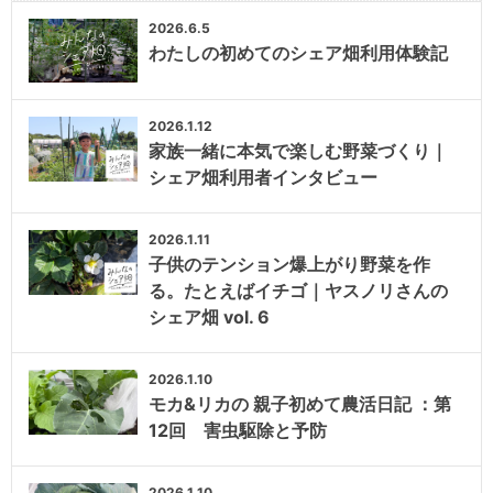
2026.6.5
わたしの初めてのシェア畑利用体験記
2026.1.12
家族一緒に本気で楽しむ野菜づくり｜
シェア畑利用者インタビュー
2026.1.11
子供のテンション爆上がり野菜を作
る。たとえばイチゴ｜ヤスノリさんの
シェア畑 vol. 6
2026.1.10
モカ&リカの 親子初めて農活日記 ：第
12回 害虫駆除と予防
2026.1.10