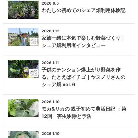
2026.6.5
わたしの初めてのシェア畑利用体験記
2026.1.12
家族一緒に本気で楽しむ野菜づくり｜
シェア畑利用者インタビュー
2026.1.11
子供のテンション爆上がり野菜を作
る。たとえばイチゴ｜ヤスノリさんの
シェア畑 vol. 6
2026.1.10
モカ&リカの 親子初めて農活日記 ：第
12回 害虫駆除と予防
2026.1.10