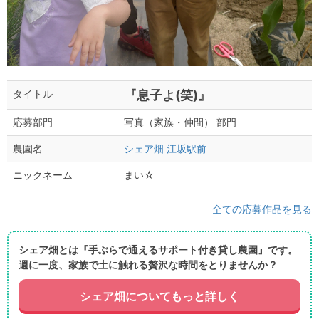
『息子よ(笑)』
タイトル
写真（家族・仲間） 部門
応募部門
シェア畑 江坂駅前
農園名
まい☆
ニックネーム
全ての応募作品を見る
シェア畑とは『手ぶらで通えるサポート付き貸し農園』です。
週に一度、家族で土に触れる贅沢な時間をとりませんか？
シェア畑についてもっと詳しく