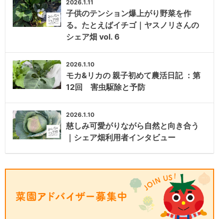
2026.1.11
子供のテンション爆上がり野菜を作
る。たとえばイチゴ｜ヤスノリさんの
シェア畑 vol. 6
2026.1.10
モカ&リカの 親子初めて農活日記 ：第
12回 害虫駆除と予防
2026.1.10
慈しみ可愛がりながら自然と向き合う
｜シェア畑利用者インタビュー