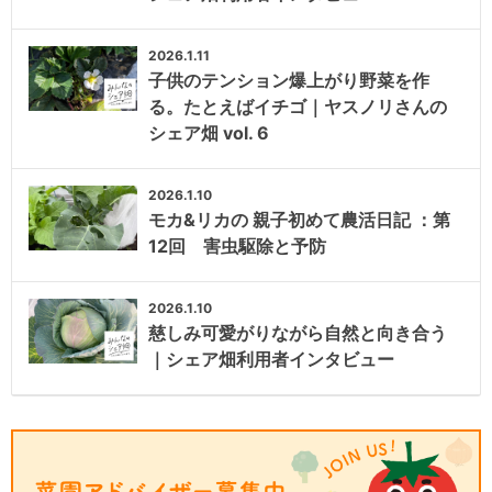
2026.1.11
子供のテンション爆上がり野菜を作
る。たとえばイチゴ｜ヤスノリさんの
シェア畑 vol. 6
2026.1.10
モカ&リカの 親子初めて農活日記 ：第
12回 害虫駆除と予防
2026.1.10
慈しみ可愛がりながら自然と向き合う
｜シェア畑利用者インタビュー