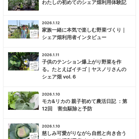
わたしの初めてのシェア畑利用体験記
2026.1.12
家族一緒に本気で楽しむ野菜づくり｜
シェア畑利用者インタビュー
2026.1.11
子供のテンション爆上がり野菜を作
る。たとえばイチゴ｜ヤスノリさんの
シェア畑 vol. 6
2026.1.10
モカ&リカの 親子初めて農活日記 ：第
12回 害虫駆除と予防
2026.1.10
慈しみ可愛がりながら自然と向き合う