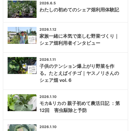
2026.6.5
わたしの初めてのシェア畑利用体験記
2026.1.12
家族一緒に本気で楽しむ野菜づくり｜
シェア畑利用者インタビュー
2026.1.11
子供のテンション爆上がり野菜を作
る。たとえばイチゴ｜ヤスノリさんの
シェア畑 vol. 6
2026.1.10
モカ&リカの 親子初めて農活日記 ：第
12回 害虫駆除と予防
2026.1.10