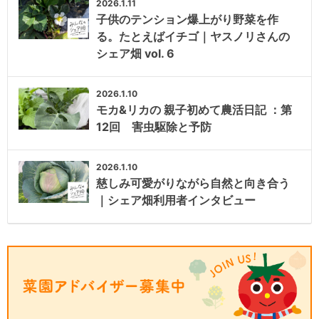
2026.1.11
子供のテンション爆上がり野菜を作
る。たとえばイチゴ｜ヤスノリさんの
シェア畑 vol. 6
2026.1.10
モカ&リカの 親子初めて農活日記 ：第
12回 害虫駆除と予防
2026.1.10
慈しみ可愛がりながら自然と向き合う
｜シェア畑利用者インタビュー