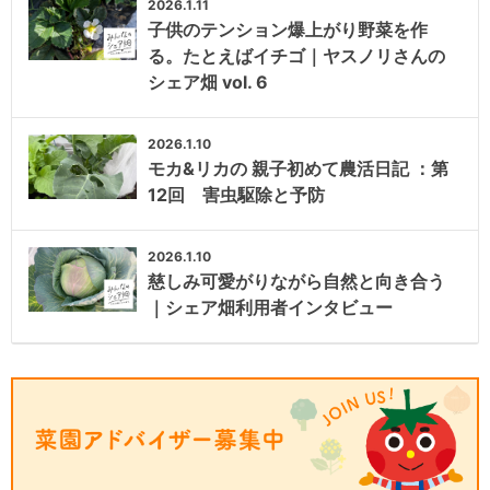
2026.1.11
子供のテンション爆上がり野菜を作
る。たとえばイチゴ｜ヤスノリさんの
シェア畑 vol. 6
2026.1.10
モカ&リカの 親子初めて農活日記 ：第
12回 害虫駆除と予防
2026.1.10
慈しみ可愛がりながら自然と向き合う
｜シェア畑利用者インタビュー