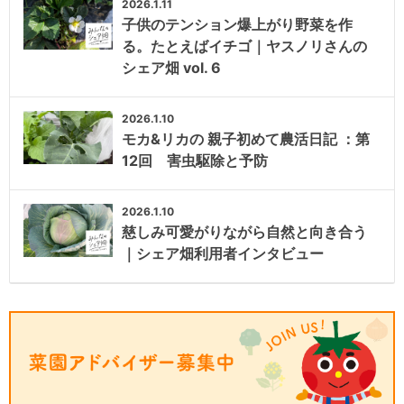
2026.1.11
子供のテンション爆上がり野菜を作
る。たとえばイチゴ｜ヤスノリさんの
シェア畑 vol. 6
2026.1.10
モカ&リカの 親子初めて農活日記 ：第
12回 害虫駆除と予防
2026.1.10
慈しみ可愛がりながら自然と向き合う
｜シェア畑利用者インタビュー