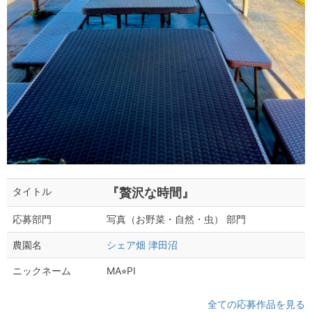
『贅沢な時間』
タイトル
写真（お野菜・自然・虫） 部門
応募部門
シェア畑 津田沼
農園名
MA⭐︎PI
ニックネーム
全ての応募作品を見る