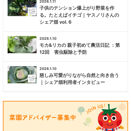
2026.1.11
子供のテンション爆上がり野菜を作
る。たとえばイチゴ｜ヤスノリさんの
シェア畑 vol. 6
2026.1.10
モカ&リカの 親子初めて農活日記 ：第
12回 害虫駆除と予防
2026.1.10
慈しみ可愛がりながら自然と向き合う
｜シェア畑利用者インタビュー