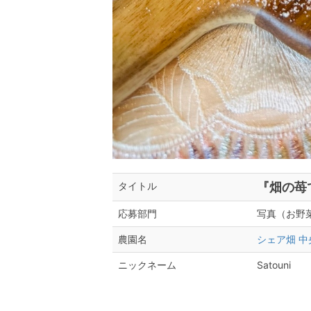
『畑の苺
タイトル
写真（お野
応募部門
シェア畑 中
農園名
Satouni
ニックネーム