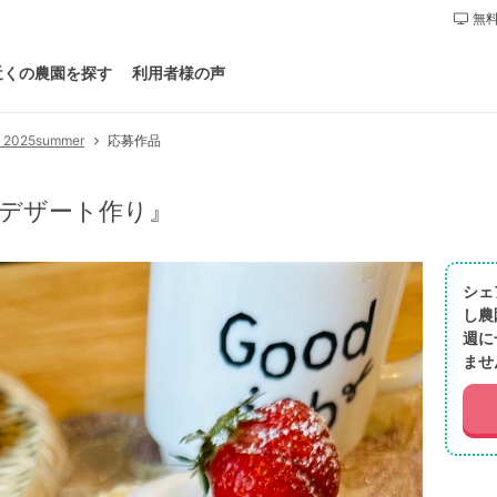
無料
近くの農園を探す
利用者様の声
25summer
応募作品
デザート作り』
シェ
し農
週に
ませ