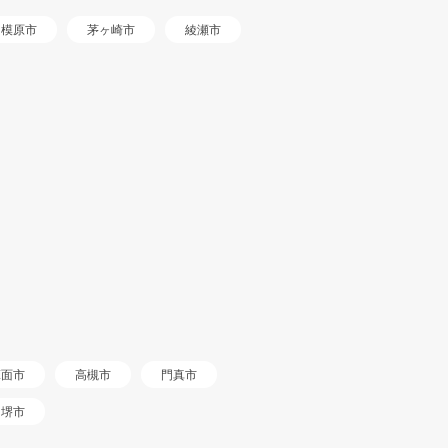
相模原市
茅ヶ崎市
綾瀬市
箕面市
高槻市
門真市
堺市