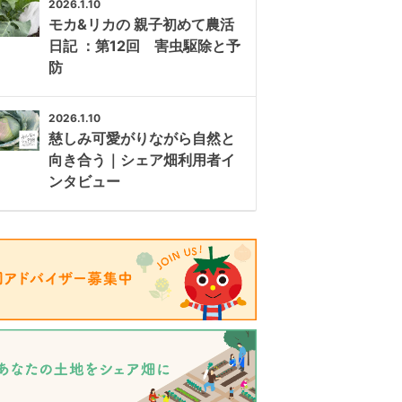
2026.1.10
モカ&リカの 親子初めて農活
日記 ：第12回 害虫駆除と予
防
2026.1.10
慈しみ可愛がりながら自然と
向き合う｜シェア畑利用者イ
ンタビュー