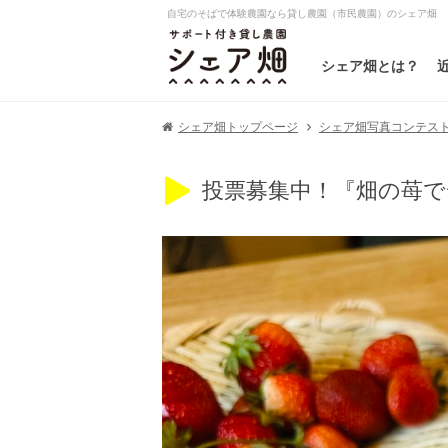
自宅のそばで体験農園なら貸し農園（市民農園）のシェア畑
シェア畑とは？
シェア畑写真コンテスト20
シェア畑トップページ
投票募集中！『畑の苺で