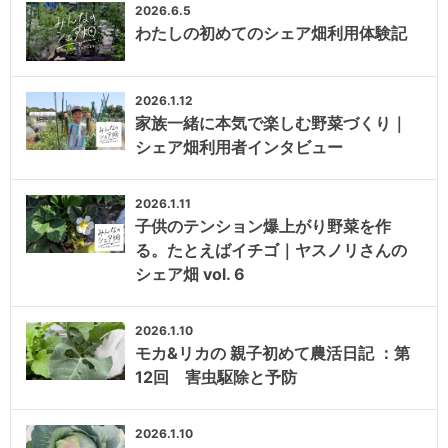
2026.6.5
わたしの初めてのシェア畑利用体験記
2026.1.12
家族一緒に本気で楽しむ野菜づくり｜
シェア畑利用者インタビュー
2026.1.11
子供のテンション爆上がり野菜を作
る。たとえばイチゴ｜ヤスノリさんの
シェア畑 vol. 6
2026.1.10
モカ&リカの 親子初めて農活日記 ：第
12回 害虫駆除と予防
2026.1.10