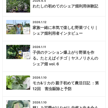
2026.6.5
わたしの初めてのシェア畑利用体験記
2026.1.12
家族一緒に本気で楽しむ野菜づくり｜
シェア畑利用者インタビュー
2026.1.11
子供のテンション爆上がり野菜を作
る。たとえばイチゴ｜ヤスノリさんの
シェア畑 vol. 6
2026.1.10
モカ&リカの 親子初めて農活日記 ：第
12回 害虫駆除と予防
2026.1.10
慈しみ可愛がりながら自然と向き合う